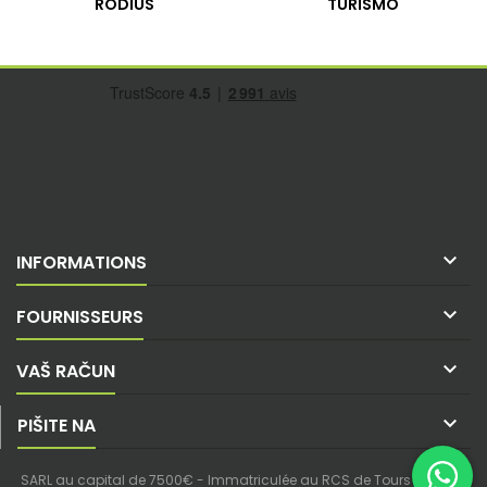
RODIUS
TURISMO

INFORMATIONS

FOURNISSEURS

VAŠ RAČUN

PIŠITE NA
SARL au capital de 7500€ - Immatriculée au RCS de Tours - SIREN :