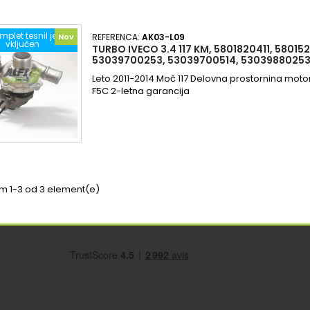
mplet tesnil je
Nov
REFERENCA:
AK03-L09
vključen
TURBO IVECO 3.4 117 KM, 5801820411, 58015
53039700253, 53039700514, 53039880253
Leto 2011-2014 Moč 117 Delovna prostornina moto
F5C 2-letna garancija
em 1-3 od 3 element(e)