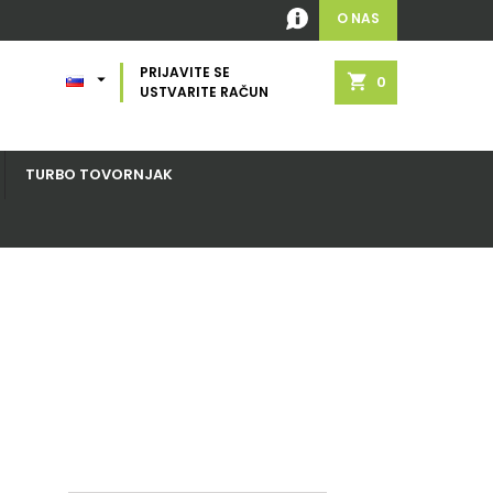
O NAS
PRIJAVITE SE

shopping_cart
0
USTVARITE RAČUN
TURBO TOVORNJAK