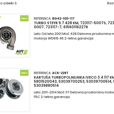
o izdelki 3.
Razv
Nov
REFERENCA:
8G42-100-117
TURBO STEYR 9.7 428 KM, 723117-5007S, 723
0007, 723117-7, 61560116227R
Leto Od leta 2001 Moč 428 Delovna prostornina 
motorja WD615.46 2-letna garancija
Nov
REFERENCA:
ACK-229T
KARTUŠA TURBOPOLNILNIKA IVECO 3.4 117 KM
5801520043, 53039700253, 53039700514,
53039880514
Leto 2011-2014 Moč 117 Delovna prostornina moto
F5C 2-letna garancija