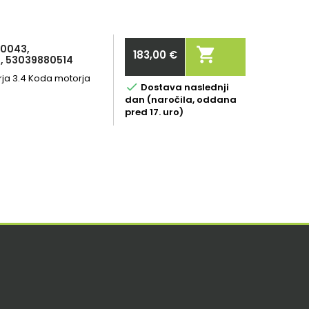
20043,

183,00 €
, 53039880514
Cena
rja 3.4 Koda motorja

Dostava naslednji
dan (naročila, oddana
pred 17. uro)