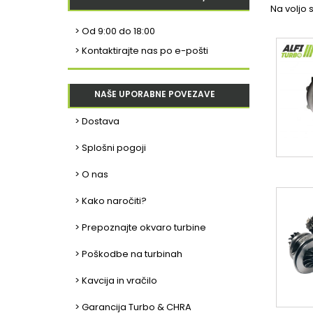
Na voljo s
>
Od 9:00 do 18:00
> Kontaktirajte nas po e-pošti
NAŠE UPORABNE POVEZAVE
> Dostava
> Splošni pogoji
> O nas
> Kako naročiti?
> Prepoznajte okvaro turbine
> Poškodbe na turbinah
> Kavcija in vračilo
> Garancija Turbo & CHRA