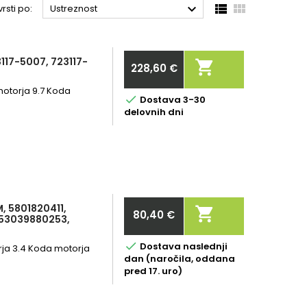



rsti po:
Ustreznost
117-5007, 723117-

228,60 €
Cena
motorja 9.7 Koda

Dostava 3-30
delovnih dni
, 5801820411,

80,40 €
 53039880253,
Cena

Dostava naslednji
rja 3.4 Koda motorja
dan (naročila, oddana
pred 17. uro)