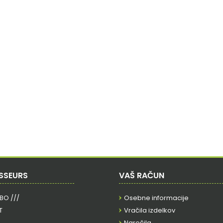
SSEURS
VAŠ RAČUN
RBO ///
Osebne informacije
T
Vračila izdelkov
Naročila