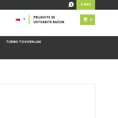
O NAS
PRIJAVITE SE

shopping_cart
0
USTVARITE RAČUN
TURBO TOVORNJAK