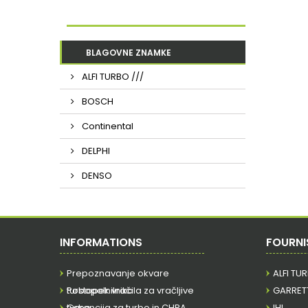
BLAGOVNE ZNAMKE
ALFI TURBO ///
BOSCH
Continental
DELPHI
DENSO
INFORMATIONS
FOURNI
Prepoznavanje okvare
ALFI TU
turbopolnilnika
Postopek vračila za vračljive
GARRET
turbo
Garancija za turbo in CHRA
IHI