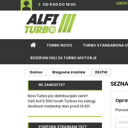
IZBER
OD 9:00 DO 18:00
TURBO NOVO
TURBO STANDARDNA I
REZERVNI DELI ZA TURBO MOTORJE
Domov
Blagovne znamke
DELPHI
SEZNA
NE ZAMUDITE!!
Novi Turbo po distribucijski ceni!!
Oprav
Več kot 5 500 novih Turbov na zalogi,
dostava naslednji dan pred 13:00!
Ponovno
PODPORA STRANKAM 7D/7