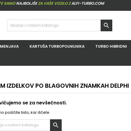
ITE SAMO
NAJBOLJŠE
ZA VAŠE VOZILO Z
ALFI-TURBO.COM

ZMENJAVA
KARTUŠA TURBOPOLNILNIKA
TURBO HIBRIDNI
M IZDELKOV PO BLAGOVNIH ZNAMKAH DELPHI
ičujemo se za nevšečnosti.
 poiščite tisto, kar iščete
