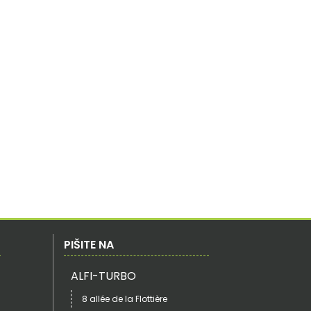
PIŠITE NA
ALFI-TURBO
8 allée de la Flottière