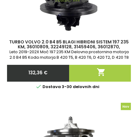
TURBO VOLVO 2.0 B4 B5 BLAGI HIBRIDNI SISTEM 197 235
KM, 36010809, 32249128, 31459406, 36012870,
32240057, 36003251, 32240507, 10
Leto 2019-202X Moč 197 235 KM Delovna prostornina motorja
2.0 B4 B5 Koda motorja B 420 T5, B 420 T6, D 420 T2, D 420 T8
2-letna garancija

132,36 €
Cena

Dostava 3-30 delovnih dni
Nov