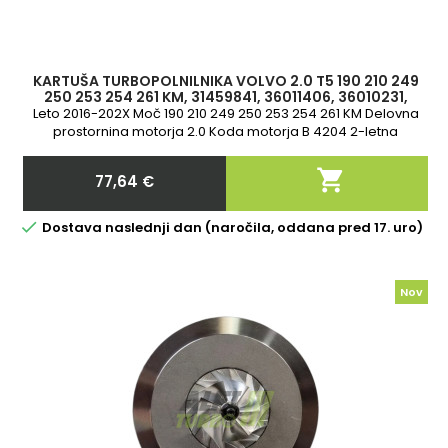
KARTUŠA TURBOPOLNILNIKA VOLVO 2.0 T5 190 210 249
250 253 254 261 KM, 31459841, 36011406, 36010231,
314598415, 53039700546, 53039
Leto 2016-202X Moč 190 210 249 250 253 254 261 KM Delovna
prostornina motorja 2.0 Koda motorja B 4204 2-letna
garancija

77,64 €
Cena

Dostava naslednji dan (naročila, oddana pred 17. uro)
Nov