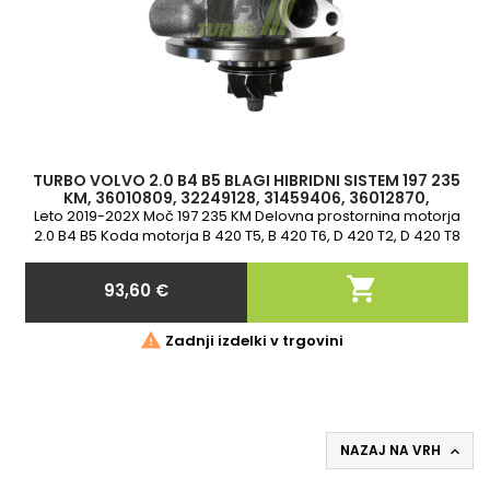
TURBO VOLVO 2.0 B4 B5 BLAGI HIBRIDNI SISTEM 197 235
KM, 36010809, 32249128, 31459406, 36012870,
32240057, 36003251, 32240507, 10
Leto 2019-202X Moč 197 235 KM Delovna prostornina motorja
2.0 B4 B5 Koda motorja B 420 T5, B 420 T6, D 420 T2, D 420 T8
2-letna garancija

93,60 €
Cena

Zadnji izdelki v trgovini
NAZAJ NA VRH
