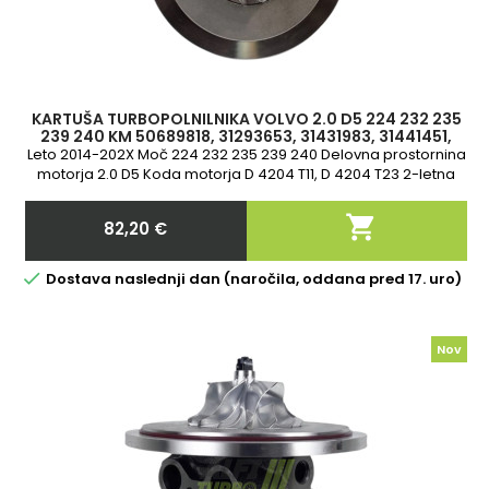
KARTUŠA TURBOPOLNILNIKA VOLVO 2.0 D5 224 232 235
239 240 KM 50689818, 31293653, 31431983, 31441451,
31459963, 18539700022, 18539
Leto 2014-202X Moč 224 232 235 239 240 Delovna prostornina
motorja 2.0 D5 Koda motorja D 4204 T11, D 4204 T23 2-letna
garancija

82,20 €
Cena

Dostava naslednji dan (naročila, oddana pred 17. uro)
Nov