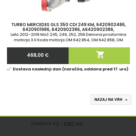
TURBO MERCEDES GLS 350 CDI 249 KM, 6420902486,
6420901986, 6420902386, A6420902386,
A6420901986, 826830 3,
Leto 2012–2019 Moč 245, 249, 252, 258 Delovna prostornina
motorja 3.0 Koda motorja OM 642.854, OM 642.858, OM
642.855, OM 642.852, OM 642.887, OM 642.873, OM 642.826,
OM 642.861, OM 642.867, OM 642.889 2-letna garancija Turbo

468,00 €
na kroglične ležaje
Cena

Dostava naslednji dan (naročila, oddana pred 17. uro)
NAZAJ NA VRH
