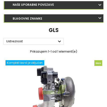
NAŠE UPORABNE POVEZAVE
BLAGOVNE ZNAMKE
GLS

Ustreznost
Prikazujem 1-1 od 1 element(e)
Komplet tesnil je vključen
Nov