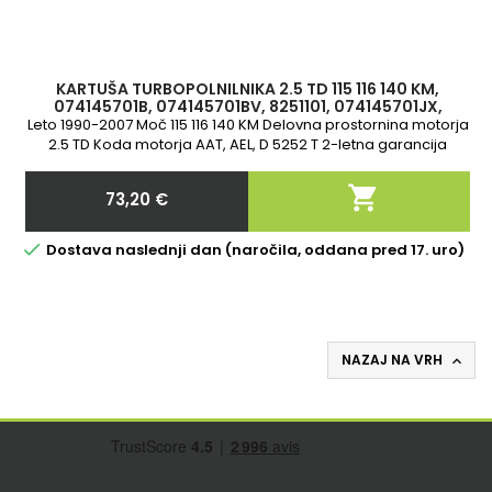
KARTUŠA TURBOPOLNILNIKA 2.5 TD 115 116 140 KM,
074145701B, 074145701BV, 8251101, 074145701JX,
8601639, 074145701BX, 074145701J,
Leto 1990-2007 Moč 115 116 140 KM Delovna prostornina motorja
2.5 TD Koda motorja AAT, AEL, D 5252 T 2-letna garancija

73,20 €
Cena

Dostava naslednji dan (naročila, oddana pred 17. uro)
NAZAJ NA VRH
