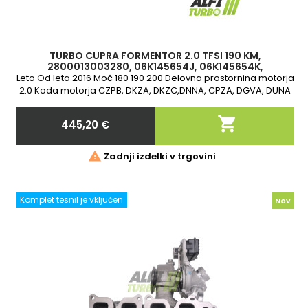
TURBO CUPRA FORMENTOR 2.0 TFSI 190 KM,
2800013003280, 06K145654J, 06K145654K,
06K145654L, 06K145654M, 06K145654G, 06K145061B
Leto Od leta 2016 Moč 180 190 200 Delovna prostornina motorja
2.0 Koda motorja CZPB, DKZA, DKZC,DNNA, CPZA, DGVA, DUNA
2-letna garancija

445,20 €
Cena

Zadnji izdelki v trgovini
Komplet tesnil je vključen
Nov