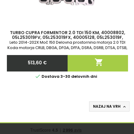
TURBO CUPRA FORMENTOR 2.0 TDI 150 KM, 40008802,
05L253019FV, 05L253019FX, 40005128, 05L253019F,
05L253019Q
Leto 2014-202X Moč 150 Delovna prostornina motorja 2.0 TDI
Koda motorja CRLB, DBGA, DFGA, DFFA, DSRA, DSRB, DTSA, DTSB,
DTTA, DTTC, DXPA, DXRB 2-letna garancija

513,60 €
Cena

Dostava 3-30 delovnih dni
NAZAJ NA VRH
