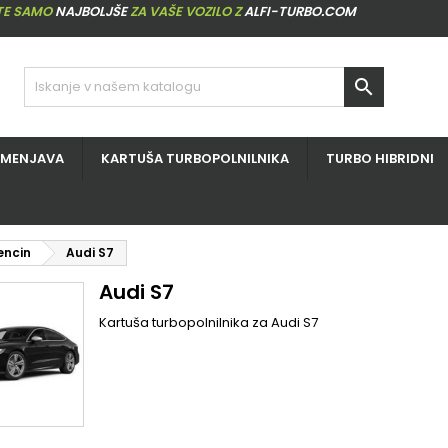
ITE SAMO
NAJBOLJŠE
ZA VAŠE VOZILO Z
ALFI-TURBO.COM

ZMENJAVA
KARTUŠA TURBOPOLNILNIKA
TURBO HIBRIDNI
encin
Audi S7
Audi S7
Kartuša turbopolnilnika za Audi S7