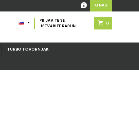
O NAS
PRIJAVITE SE

shopping_cart
0
USTVARITE RAČUN
TURBO TOVORNJAK