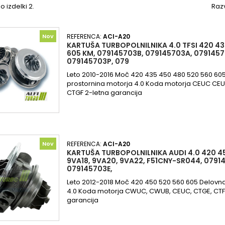
o izdelki 2.
Razv
Nov
REFERENCA:
ACI-A20
KARTUŠA TURBOPOLNILNIKA 4.0 TFSI 420 43
605 KM, 079145703B, 079145703A, 0791457
079145703P, 079
Leto 2010-2016 Moč 420 435 450 480 520 560 60
prostornina motorja 4.0 Koda motorja CEUC CE
CTGF 2-letna garancija
Nov
REFERENCA:
ACI-A20
KARTUŠA TURBOPOLNILNIKA AUDI 4.0 420 45
9VA18, 9VA20, 9VA22, F51CNY-SR044, 0791
079145703E,
Leto 2012-2018 Moč 420 450 520 560 605 Delovn
4.0 Koda motorja CWUC, CWUB, CEUC, CTGE, CTF
garancija