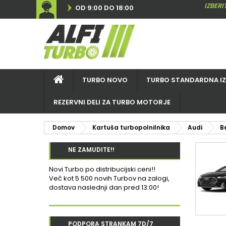
IZBER
OD 9:00 DO 18:00
TURBO NOVO
TURBO STANDARDNA I
REZERVNI DELI ZA TURBO MOTORJE
Domov
Kartuša turbopolnilnika
Audi
B
NE ZAMUDITE!!
Novi Turbo po distribucijski ceni!!
Več kot 5 500 novih Turbov na zalogi,
dostava naslednji dan pred 13:00!
PODPORA STRANKAM 7D/7