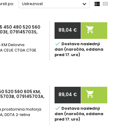



rsti po:
Ustreznost
5 450 480 520 560

89,04 €
03E, 079145703S,
Cena

Dostava naslednji
5 KM Delovna
dan (naročila, oddana
UA CEUE CTGA CTGE
pred 17. uro)
0 520 560 605 KM,

89,04 €
45703B, 079145703A,
Cena

Dostava naslednji
a prostornina motorja
dan (naročila, oddana
A, DDTA 2-letna
pred 17. uro)