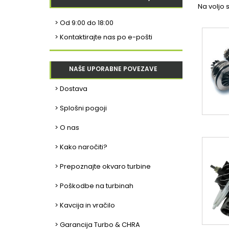
Na voljo s
>
Od 9:00 do 18:00
> Kontaktirajte nas po e-pošti
NAŠE UPORABNE POVEZAVE
> Dostava
> Splošni pogoji
> O nas
> Kako naročiti?
> Prepoznajte okvaro turbine
> Poškodbe na turbinah
> Kavcija in vračilo
> Garancija Turbo & CHRA