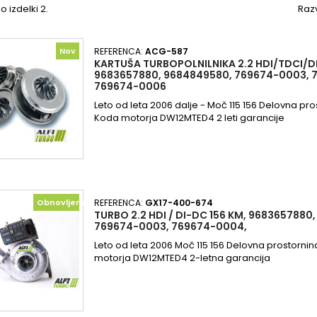
o izdelki 2.
Razv
Nov
REFERENCA:
ACG-587
KARTUŠA TURBOPOLNILNIKA 2.2 HDI/TDCI/DI-
9683657880, 9684849580, 769674-0003, 
769674-0006
Leto od leta 2006 dalje - Moč 115 156 Delovna pro
Koda motorja DW12MTED4 2 leti garancije
Obnovljeno
REFERENCA:
GX17-400-674
TURBO 2.2 HDI / DI-DC 156 KM, 9683657880
769674-0003, 769674-0004,
Leto od leta 2006 Moč 115 156 Delovna prostorni
motorja DW12MTED4 2-letna garancija