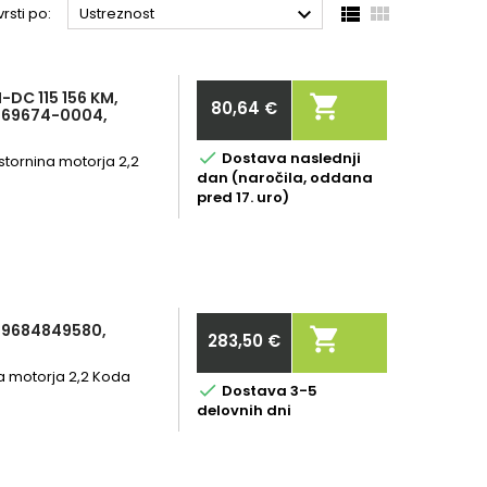



rsti po:
Ustreznost
DC 115 156 KM,

80,64 €
769674-0004,
Cena

Dostava naslednji
stornina motorja 2,2
dan (naročila, oddana
pred 17. uro)
, 9684849580,

283,50 €
Cena
na motorja 2,2 Koda

Dostava 3-5
delovnih dni