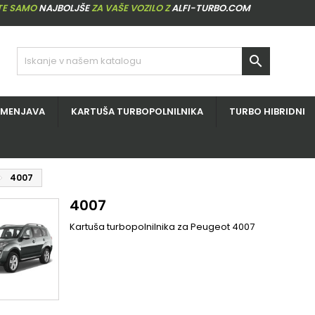
ITE SAMO
NAJBOLJŠE
ZA VAŠE VOZILO Z
ALFI-TURBO.COM

ZMENJAVA
KARTUŠA TURBOPOLNILNIKA
TURBO HIBRIDNI
4007
4007
Kartuša turbopolnilnika za Peugeot 4007