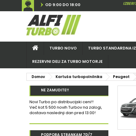
IZBER
OD 9:00 DO 18:00
TURBO NOVO
TURBO STANDARDNA I
REZERVNI DELI ZA TURBO MOTORJE
Domov
Kartuša turbopolnilnika
Peugeot
NE ZAMUDITE!!
Novi Turbo po distribucijski ceni!!
Več kot 5 500 novih Turbov na zalogi,
dostava naslednji dan pred 13:00!
PODPORA STRANKAM 7D/7