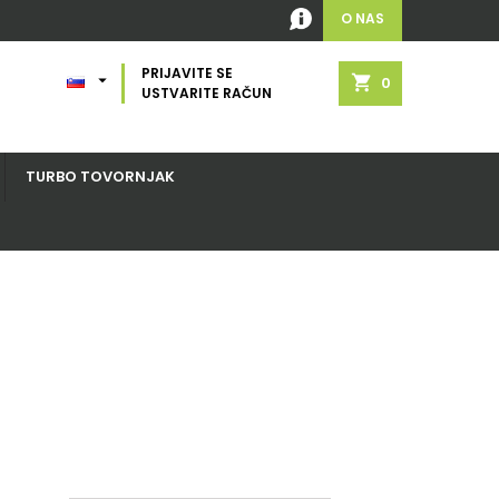
O NAS
PRIJAVITE SE

shopping_cart
0
USTVARITE RAČUN
TURBO TOVORNJAK