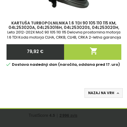
KARTUŠA TURBOPOLNILNIKA 1.6 TDI 90 105 110 115 KM,
04L253020A, 04L253016H, 04L253020S, 04L253020H,
847671-0004, 813860-5001S
Leto 2012-202X Moč 90 105 110 115 Delovna prostornina motorja
1.6 TDI Koda motorja CLHA, CRKB, CLHB, CRKA 2-letna garancija

79,92 €
Cena

Dostava naslednji dan (naročila, oddana pred 17. uro)
NAZAJ NA VRH
