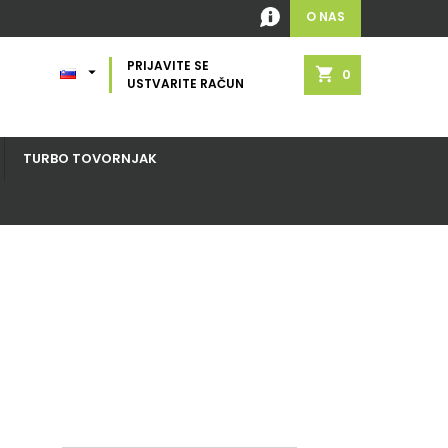
O NAS
PRIJAVITE SE

shopping_cart
0
USTVARITE RAČUN
TURBO TOVORNJAK