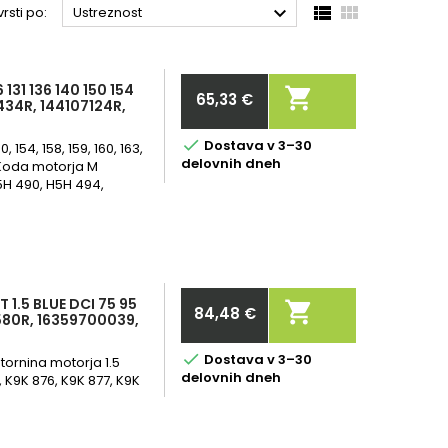



rsti po:
Ustreznost
131 136 140 150 154

65,33 €
434R, 144107124R,
Cena

Dostava v 3–30
, 154, 158, 159, 160, 163,
delovnih dneh
 Koda motorja M
5H 490, H5H 494,
1.5 BLUE DCI 75 95

84,48 €
6580R, 16359700039,
Cena

Dostava v 3–30
tornina motorja 1.5
delovnih dneh
 K9K 876, K9K 877, K9K