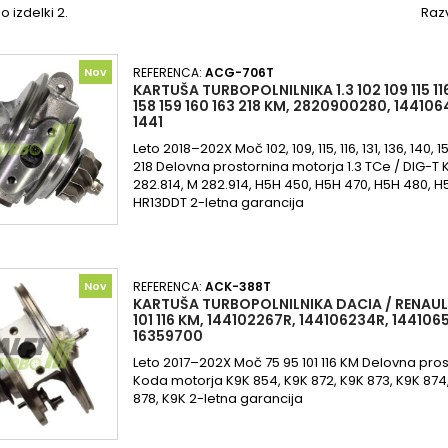
o izdelki 2.
Razv
Nov
REFERENCA:
ACG-706T
KARTUŠA TURBOPOLNILNIKA 1.3 102 109 115 116 
158 159 160 163 218 KM, 2820900280, 144106
1441
Leto 2018–202X Moč 102, 109, 115, 116, 131, 136, 140, 150
218 Delovna prostornina motorja 1.3 TCe / DIG-T
282.814, M 282.914, H5H 450, H5H 470, H5H 480, H
HR13DDT 2-letna garancija
Nov
REFERENCA:
ACK-388T
KARTUŠA TURBOPOLNILNIKA DACIA / RENAULT 
101 116 KM, 144102267R, 144106234R, 14410
16359700
Leto 2017–202X Moč 75 95 101 116 KM Delovna pros
Koda motorja K9K 854, K9K 872, K9K 873, K9K 874,
878, K9K 2-letna garancija