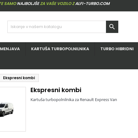
ITE SAMO
NAJBOLJŠE
ZA VAŠE VOZILO Z
ALFI-TURBO.COM

ZMENJAVA
KARTUŠA TURBOPOLNILNIKA
TURBO HIBRIDNI
Ekspresni kombi
Ekspresni kombi
Kartuša turbopolnilnika za Renault Express Van