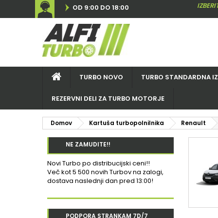
IZBER
OD 9:00 DO 18:00
TURBO NOVO
TURBO STANDARDNA I
REZERVNI DELI ZA TURBO MOTORJE
Domov
Kartuša turbopolnilnika
Renault
NE ZAMUDITE!!
Novi Turbo po distribucijski ceni!!
Več kot 5 500 novih Turbov na zalogi,
dostava naslednji dan pred 13:00!
PODPORA STRANKAM 7D/7