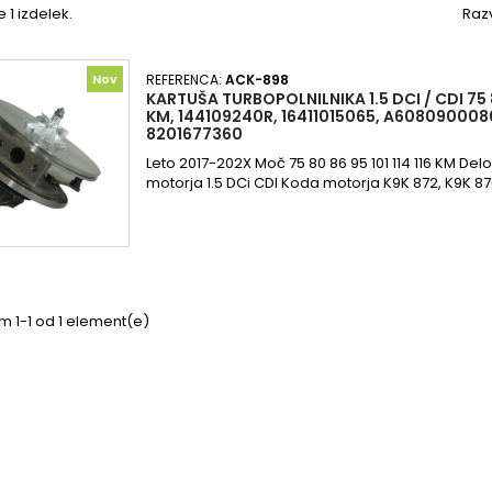
e 1 izdelek.
Razv
Nov
REFERENCA:
ACK-898
KARTUŠA TURBOPOLNILNIKA 1.5 DCI / CDI 75 80
KM, 144109240R, 16411015065, A608090008
8201677360
Leto 2017-202X Moč 75 80 86 95 101 114 116 KM De
motorja 1.5 DCi CDI Koda motorja K9K 872, K9K 87
m 1-1 od 1 element(e)