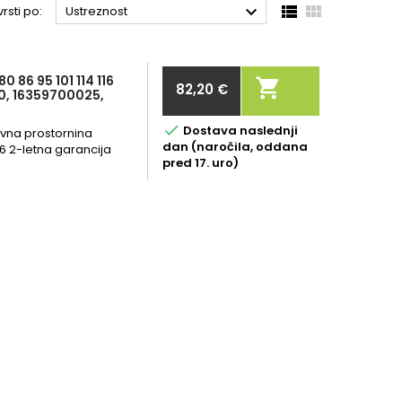



rsti po:
Ustreznost
 86 95 101 114 116

82,20 €
0, 16359700025,
Cena

Dostava naslednji
lovna prostornina
dan (naročila, oddana
6 2-letna garancija
pred 17. uro)