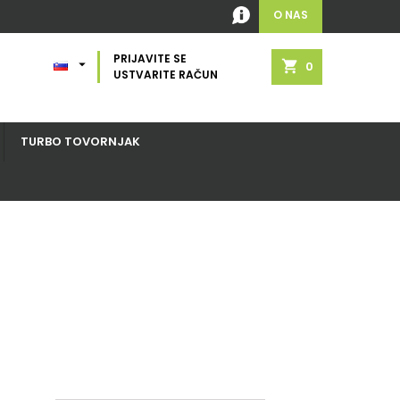
O NAS
PRIJAVITE SE

shopping_cart
0
USTVARITE RAČUN
TURBO TOVORNJAK