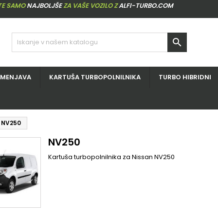
ITE SAMO
NAJBOLJŠE
ZA VAŠE VOZILO Z
ALFI-TURBO.COM

ZMENJAVA
KARTUŠA TURBOPOLNILNIKA
TURBO HIBRIDNI
NV250
NV250
Kartuša turbopolnilnika za Nissan NV250