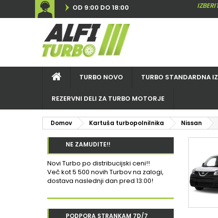
IZBER
OD 9:00 DO 18:00
TURBO NOVO
TURBO STANDARDNA I
REZERVNI DELI ZA TURBO MOTORJE
Domov
Kartuša turbopolnilnika
Nissan
NE ZAMUDITE!!
Novi Turbo po distribucijski ceni!!
Več kot 5 500 novih Turbov na zalogi,
dostava naslednji dan pred 13:00!
PODPORA STRANKAM 7D/7