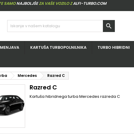
ITE SAMO
NAJBOLJŠE
ZA VAŠE VOZILO Z
ALFI-TURBO.COM

ZMENJAVA
KARTUŠA TURBOPOLNILNIKA
TURBO HIBRIDNI
urba
Mercedes
Razred C
Razred C
Kartuša hibridnega turba Mercedes razreda C