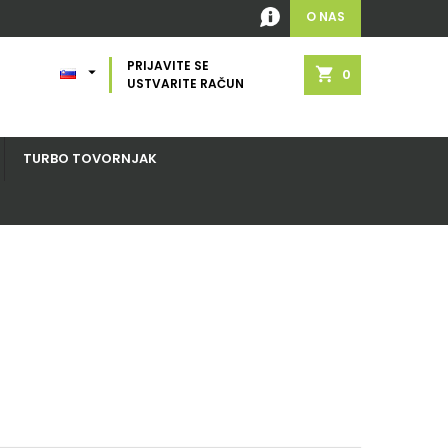
O NAS
PRIJAVITE SE

shopping_cart
0
USTVARITE RAČUN
TURBO TOVORNJAK