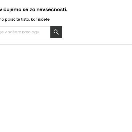
ičujemo se za nevšečnosti.
 poiščite tisto, kar iščete
