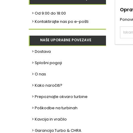
Oprav
>
Od 9:00 do 18:00
Ponovno
> Kontaktirajte nas po e-pošti
NAŠE UPORABNE POVEZAVE
> Dostava
> Splošni pogoji
> O nas
> Kako naročiti?
> Prepoznajte okvaro turbine
> Poškodbe na turbinah
> Kavcija in vračilo
> Garancija Turbo & CHRA