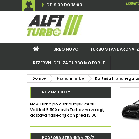
IZBER
OD 9:00 DO 18:00
TURBO NOVO
TURBO STANDARDNA I
REZERVNI DELI ZA TURBO MOTORJE
Domov
Hibridni turbo
Kartuša hibridnega t
NE ZAMUDITE!!
Novi Turbo po distribucijski ceni!!
Več kot 5 500 novih Turbov na zalogi,
dostava naslednji dan pred 13:00!
PODPORA STRANKAM 7D/7