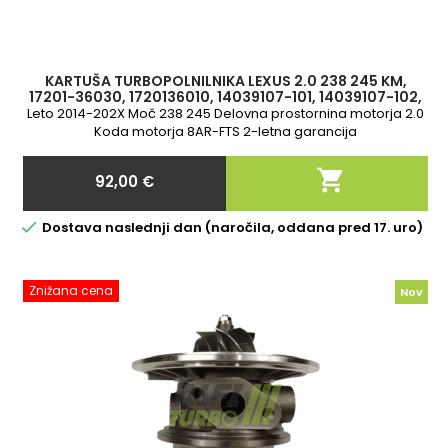
KARTUŠA TURBOPOLNILNIKA LEXUS 2.0 238 245 KM,
17201-36030, 1720136010, 14039107-101, 14039107-102,
14039107101, 14039107102, 140
Leto 2014-202X Moč 238 245 Delovna prostornina motorja 2.0
Koda motorja 8AR-FTS 2-letna garancija

92,00 €
Cena

Dostava naslednji dan (naročila, oddana pred 17. uro)
Znižana cena
Nov