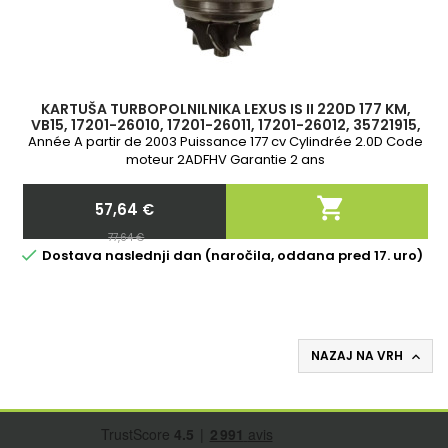
KARTUŠA TURBOPOLNILNIKA LEXUS IS II 220D 177 KM,
VB15, 17201-26010, 17201-26011, 17201-26012, 35721915,
901408
Année A partir de 2003 Puissance 177 cv Cylindrée 2.0D Code
moteur 2ADFHV Garantie 2 ans

57,64 €
Cena
Redna
77,64 €
cena

Dostava naslednji dan (naročila, oddana pred 17. uro)
NAZAJ NA VRH
