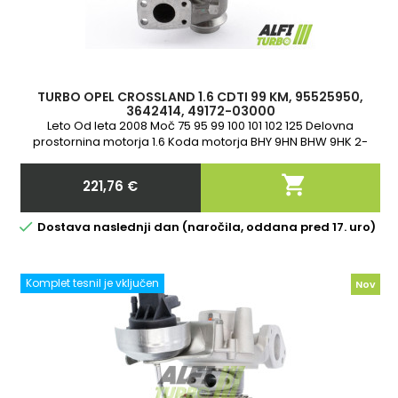
TURBO OPEL CROSSLAND 1.6 CDTI 99 KM, 95525950,
3642414, 49172-03000
Leto Od leta 2008 Moč 75 95 99 100 101 102 125 Delovna
prostornina motorja 1.6 Koda motorja BHY 9HN BHW 9HK 2-
letna garancija

221,76 €
Cena

Dostava naslednji dan (naročila, oddana pred 17. uro)
Komplet tesnil je vključen
Nov