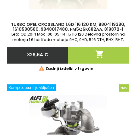
TURBO OPEL CROSSLAND 1.6D 116 120 KM, 9804119380,
1610580580, 9848017480, FM5Q6K682AA, 819872-1
Leto OD 2014 Moč 100 105 114 115 116 120 Delovna prostornina
motorja 1.6 hdi Koda motorja 9HC, 9HD, B 16 DTH, BHX, BHZ,
DV6FC 2-letna garancija

326,64 €
Cena

Zadnji izdelki v trgovini
Komplet tesnil je vključen
Nov