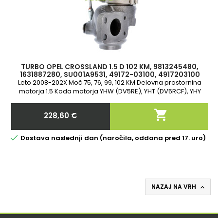
TURBO OPEL CROSSLAND 1.5 D 102 KM, 9813245480,
1631887280, SU001A9531, 49172-03100, 4917203100
Leto 2008-202X Moč 75, 76, 99, 102 KM Delovna prostornina
motorja 1.5 Koda motorja YHW (DV5RE), YHT (DV5RCF), YHY
(DV5RD), D 15 DTL (DV5RE), D 15 DT (DV5RD), YHY (DV5RCF),
DV5RE, DV5RCF, DV5RD 2-letna garancija

228,60 €
Cena

Dostava naslednji dan (naročila, oddana pred 17. uro)
NAZAJ NA VRH
