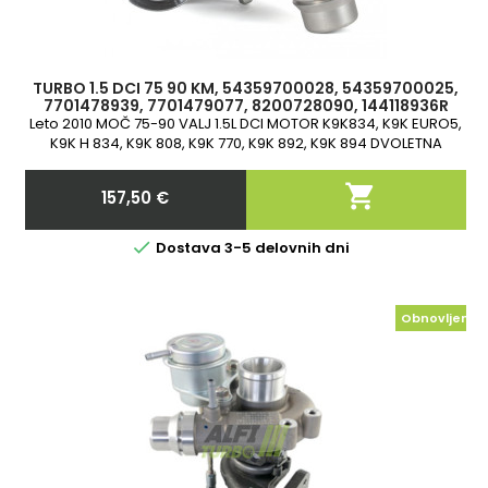
TURBO 1.5 DCI 75 90 KM, 54359700028, 54359700025,
7701478939, 7701479077, 8200728090, 144118936R
Leto 2010 MOČ 75-90 VALJ 1.5L DCI MOTOR K9K834, K9K EURO5,
K9K H 834, K9K 808, K9K 770, K9K 892, K9K 894 DVOLETNA
GARANCIJA

157,50 €
Cena

Dostava 3-5 delovnih dni
Obnovljeno