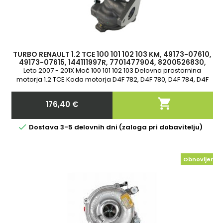
TURBO RENAULT 1.2 TCE 100 101 102 103 KM, 49173-07610,
49173-07615, 144111997R, 7701477904, 8200526830,
8200864964, 82008B4964A
Leto 2007 - 201X Moč 100 101 102 103 Delovna prostornina
motorja 1.2 TCE Koda motorja D4F 782, D4F 780, D4F 784, D4F
786, 2-letna garancija

176,40 €
Cena

Dostava 3-5 delovnih dni (zaloga pri dobavitelju)
Obnovljeno