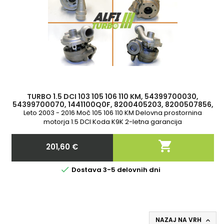
TURBO 1.5 DCI 103 105 106 110 KM, 54399700030,
54399700070, 1441100Q0F, 8200405203, 8200507856,
8200578381, 8200625683
Leto 2003 - 2016 Moč 105 106 110 KM Delovna prostornina
motorja 1.5 DCI Koda K9K 2-letna garancija

201,60 €
Cena

Dostava 3-5 delovnih dni
NAZAJ NA VRH
