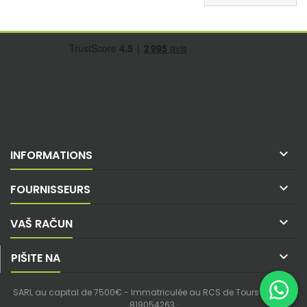

INFORMATIONS

FOURNISSEURS

VAŠ RAČUN

PIŠITE NA
SARL au capital de 7500€ - Immatriculée au RCS de Tours - SIREN :
819054263 ·