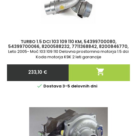
TURBO 1.5 DCI 103 109 110 KM, 54399700080,
54399700066, 8200588232, 7711368842, 8200846770,
7701478979, 8200552213
Leto 2005- Moč 103 109 110 Delovna prostornina motorja 1.5 dci
Koda motorja K9K 2 leti garancije

233,10 €
Cena

Dostava 3-5 delovnih dni