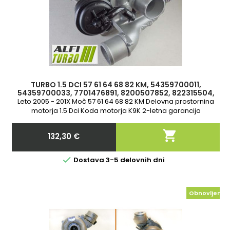
TURBO 1.5 DCI 57 61 64 68 82 KM, 54359700011,
54359700033, 7701476891, 8200507852, 822315504,
8200315504, 144113163R
Leto 2005 - 201X Moč 57 61 64 68 82 KM Delovna prostornina
motorja 1.5 Dci Koda motorja K9K 2-letna garancija
Standardna zamenjava

132,30 €
Cena

Dostava 3-5 delovnih dni
Obnovljeno