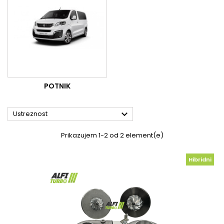
POTNIK

Ustreznost
Prikazujem 1-2 od 2 element(e)
Hibridni