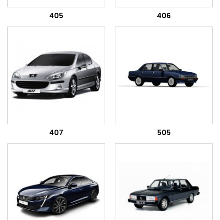
405
406
407
505