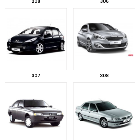
208
306
307
308