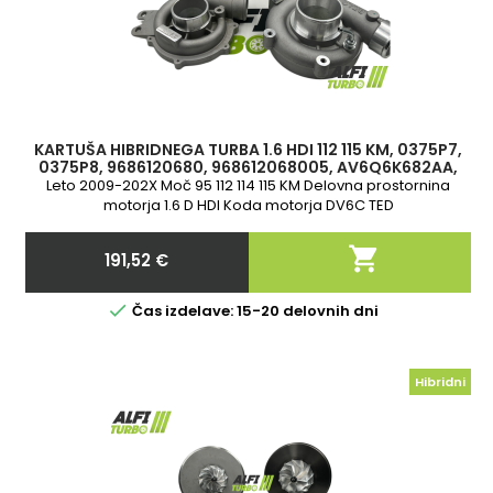
KARTUŠA HIBRIDNEGA TURBA 1.6 HDI 112 115 KM, 0375P7,
0375P8, 9686120680, 968612068005, AV6Q6K682AA,
784011-5, 806291-1, 824060-5
Leto 2009-202X Moč 95 112 114 115 KM Delovna prostornina
motorja 1.6 D HDI Koda motorja DV6C TED

191,52 €
Cena

Čas izdelave: 15-20 delovnih dni
Hibridni