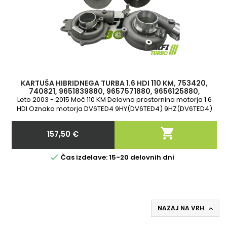
KARTUŠA HIBRIDNEGA TURBA 1.6 HDI 110 KM, 753420,
740821, 9651839880, 9657571880, 9656125880,
9657248680, 9657531880
Leto 2003 - 2015 Moč 110 KM Delovna prostornina motorja 1.6
HDI Oznaka motorja DV6TED4 9HY(DV6TED4) 9HZ(DV6TED4)
G8DA G8DB DV6TED Oljevodna cev in filter na voljo v dodatkih

157,50 €
Cena

Čas izdelave: 15-20 delovnih dni
NAZAJ NA VRH
