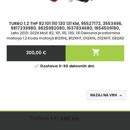
TURBO 1.2 THP 82 101 110 130 131 KM, 95527172, 3553496,
9817239980, 9825982080, 1637834680, 1654509180,
9836081180
Leto 2013-202X Moč 82, 101, 110, 130, 131 Delovna prostornina
motorja 1.2 Koda motorja B12XHL, B12XHT, D12XHL, D12XHT, EB2AD
2-letna garancija

300,00 €
Cena

Dostava 3-30 delovnih dni
NAZAJ NA VRH
