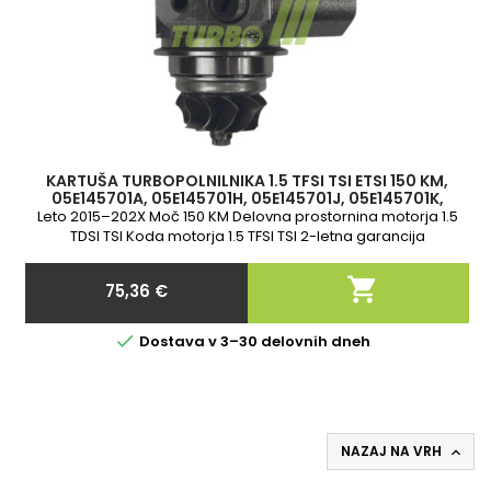
KARTUŠA TURBOPOLNILNIKA 1.5 TFSI TSI ETSI 150 KM,
05E145701A, 05E145701H, 05E145701J, 05E145701K,
05E145702M, 49180-01615, 49180
Leto 2015–202X Moč 150 KM Delovna prostornina motorja 1.5
TDSI TSI Koda motorja 1.5 TFSI TSI 2-letna garancija

75,36 €
Cena

Dostava v 3–30 delovnih dneh
NAZAJ NA VRH
