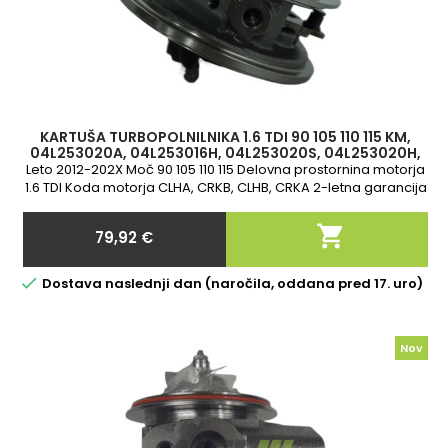
KARTUŠA TURBOPOLNILNIKA 1.6 TDI 90 105 110 115 KM,
04L253020A, 04L253016H, 04L253020S, 04L253020H,
847671-0004, 813860-5001S
Leto 2012-202X Moč 90 105 110 115 Delovna prostornina motorja
1.6 TDI Koda motorja CLHA, CRKB, CLHB, CRKA 2-letna garancija

79,92 €
Cena

Dostava naslednji dan (naročila, oddana pred 17. uro)
Nov