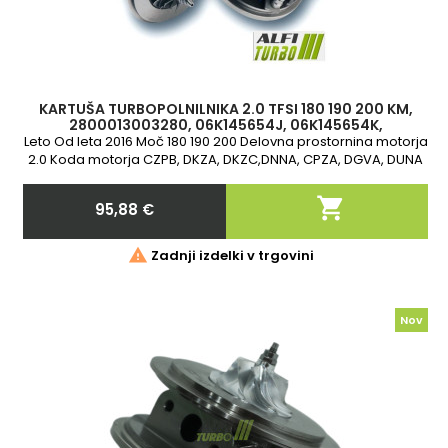
KARTUŠA TURBOPOLNILNIKA 2.0 TFSI 180 190 200 KM,
2800013003280, 06K145654J, 06K145654K,
06K145654L, 06K145654M, 06K145654G, 06K1
Leto Od leta 2016 Moč 180 190 200 Delovna prostornina motorja
2.0 Koda motorja CZPB, DKZA, DKZC,DNNA, CPZA, DGVA, DUNA
2-letna garancija

95,88 €
Cena

Zadnji izdelki v trgovini
Nov