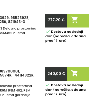
23929, 95523928,

277,20 €
225R, 821943-3
Cena
 163 Delovna prostornina

Dostava naslednji
 R9M452 2-letna
dan (naročila, oddana
pred 17. uro)
4389700001,

240,00 €
15874R, 144114822R,
Cena

Dostava naslednji
KM Delovna prostornina
dan (naročila, oddana
, R9M, R9M 402, R9M
pred 17. uro)
5 2-letna garancija