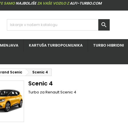
ITE SAMO
NAJBOLJŠE
ZA VAŠE VOZILO Z
ALFI-TURBO.COM

ZMENJAVA
KARTUŠA TURBOPOLNILNIKA
TURBO HIBRIDNI
Grand Scenic
Scenic 4
Scenic 4
Turbo za Renault Scenic 4