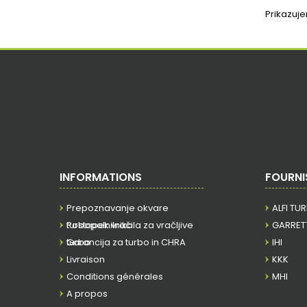
Prikazuj
INFORMATIONS
FOURNI
Prepoznavanje okvare
ALFI TU
turbopolnilnika
Postopek vračila za vračljive
GARRET
turbo
Garancija za turbo in CHRA
IHI
Livraison
KKK
Conditions générales
MHI
A propos