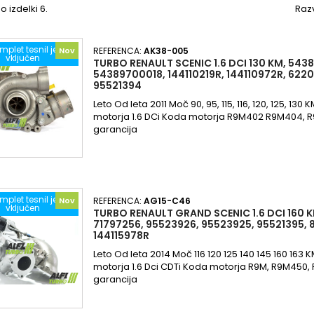
o izdelki 6.
Razv
mplet tesnil je
Nov
REFERENCA:
AK38-005
vključen
TURBO RENAULT SCENIC 1.6 DCI 130 KM, 54
54389700018, 144110219R, 144110972R, 622
95521394
Leto Od leta 2011 Moč 90, 95, 115, 116, 120, 125, 13
motorja 1.6 DCi Koda motorja R9M402 R9M404, 
garancija
mplet tesnil je
Nov
REFERENCA:
AG15-C46
vključen
TURBO RENAULT GRAND SCENIC 1.6 DCI 160 K
71797256, 95523926, 95523925, 95521395, 
144115978R
Leto Od leta 2014 Moč 116 120 125 140 145 160 163
motorja 1.6 Dci CDTi Koda motorja R9M, R9M450,
garancija