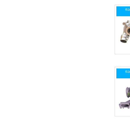
Ko
Ko