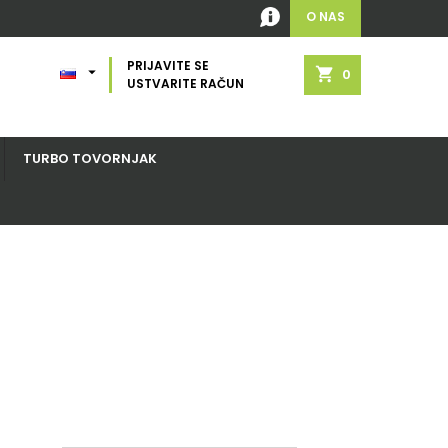
O NAS
PRIJAVITE SE

shopping_cart
0
USTVARITE RAČUN
TURBO TOVORNJAK