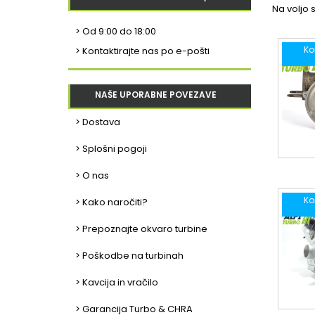
Na voljo s
>
Od 9:00 do 18:00
Ko
> Kontaktirajte nas po e-pošti
NAŠE UPORABNE POVEZAVE
> Dostava
> Splošni pogoji
> O nas
Ko
> Kako naročiti?
> Prepoznajte okvaro turbine
> Poškodbe na turbinah
> Kavcija in vračilo
> Garancija Turbo & CHRA