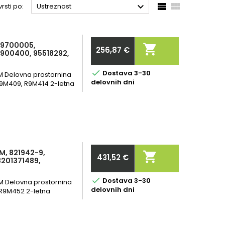



rsti po:
Ustreznost
389700005,

256,87 €
0900400, 95518292,
Cena

Dostava 3-30
0 KM Delovna prostornina
delovnih dni
R9M409, R9M414 2-letna
M, 821942-9,

431,52 €
8201371489,
Cena

Dostava 3-30
 KM Delovna prostornina
delovnih dni
 R9M452 2-letna