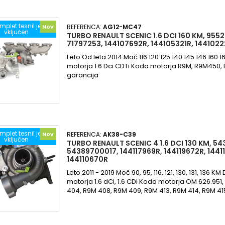
mplet tesnil je
Nov
REFERENCA:
AG12-MC47
vključen
TURBO RENAULT SCENIC 1.6 DCI 160 KM, 955
71797253, 144107692R, 144105321R, 144102
Leto Od leta 2014 Moč 116 120 125 140 145 146 160
motorja 1.6 Dci CDTi Koda motorja R9M, R9M450,
garancija
mplet tesnil je
Nov
REFERENCA:
AK38-C39
vključen
TURBO RENAULT SCENIC 4 1.6 DCI 130 KM, 5
54389700017, 144117969R, 144119672R, 1441
144110670R
Leto 2011 - 2019 Moč 90, 95, 116, 121, 130, 131, 136 
motorja 1.6 dCi, 1.6 CDI Koda motorja OM 626.951
404, R9M 408, R9M 409, R9M 413, R9M 414, R9M 41