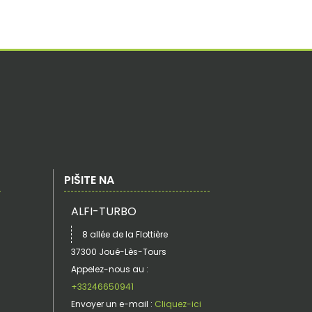
PIŠITE NA
ALFI-TURBO
8 allée de la Flottière
37300 Joué-Lès-Tours
Appelez-nous au :
+33246650941
Envoyer un e-mail :
Cliquez-ici