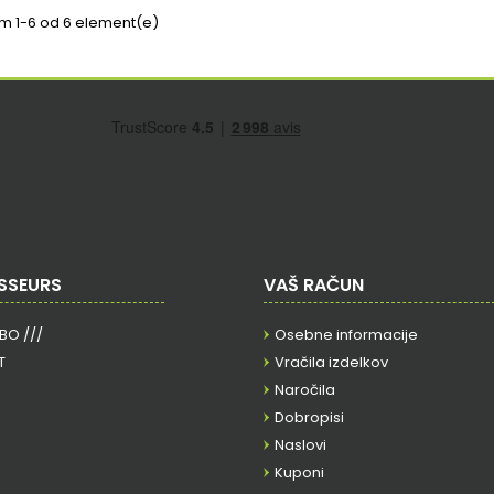
em 1-6 od 6 element(e)
SSEURS
VAŠ RAČUN
RBO ///
Osebne informacije
T
Vračila izdelkov
Naročila
Dobropisi
Naslovi
Kuponi