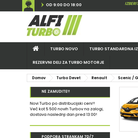
IZBER
OD 9:00 DO 18:00
TURBO NOVO
TURBO STANDARDNA I
REZERVNI DELI ZA TURBO MOTORJE
Domov
Turbo Devet
Renault
Scenic / 
NE ZAMUDITE!!
Novi Turbo po distribucijski ceni!!
Več kot 5 500 novih Turbov na zalogi,
dostava naslednji dan pred 13:00!
PODPORA STRANKAM 7D/7