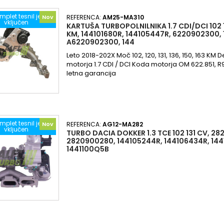
mplet tesnil je
Nov
REFERENCA:
AM25-MA310
vključen
KARTUŠA TURBOPOLNILNIKA 1.7 CDI/DCI 102 12
KM, 144101680R, 144105447R, 6220902300,
A6220902300, 144
Leto 2018-202X Moč 102, 120, 131, 136, 150, 163 KM
motorja 1.7 CDI / DCI Koda motorja OM 622.851, R
letna garancija
mplet tesnil je
Nov
REFERENCA:
AG12-MA282
vključen
TURBO DACIA DOKKER 1.3 TCE 102 131 CV, 2
2820900280, 144105244R, 144106434R, 1441
1441100Q5B