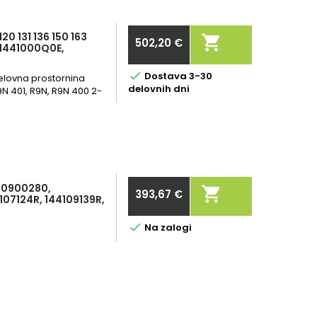
0 131 136 150 163

502,20 €
 1441000Q0E,
Cena

Dostava 3-30
 Delovna prostornina
delovnih dni
9N 401, R9N, R9N 400 2-
820900280,

393,67 €
07124R, 144109139R,
Cena

Na zalogi