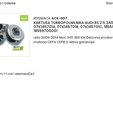
e 1 izdelek.
Razv
Nov
REFERENCA:
ACK-001T
KARTUŠA TURBOPOLNILNIKA AUDI RS 2.5 340
07K145701A, 07K145701B, 07K145701C, 185
18559700001
Leto 2009-2014 Moč 340 360 KM Delovna prostor
motorja CEPA CEPB 2-letna garancija
m 1-1 od 1 element(e)