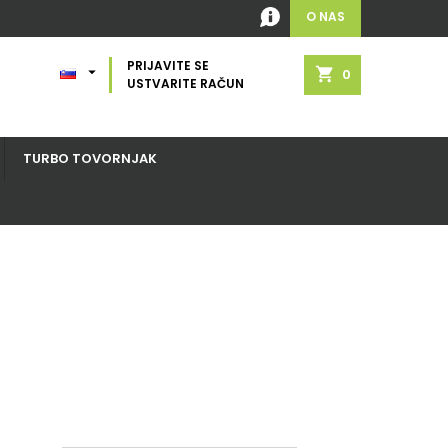
O NAS
PRIJAVITE SE

shopping_cart
0
USTVARITE RAČUN
TURBO TOVORNJAK