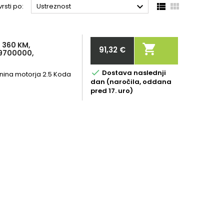



rsti po:
Ustreznost
 360 KM,

91,32 €
59700000,
Cena

Dostava naslednji
nina motorja 2.5 Koda
dan (naročila, oddana
pred 17. uro)