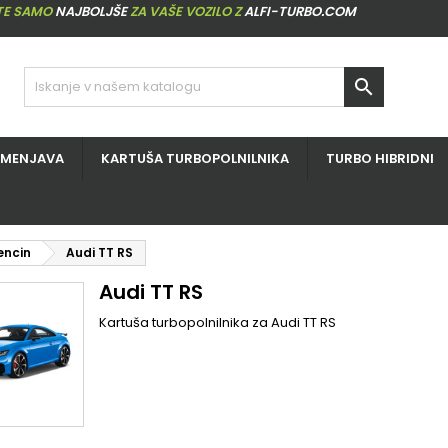
ITE SAMO
NAJBOLJŠE
ZA VAŠE VOZILO Z
ALFI-TURBO.COM

ZMENJAVA
KARTUŠA TURBOPOLNILNIKA
TURBO HIBRIDNI
encin
Audi TT RS
Audi TT RS
Kartuša turbopolnilnika za Audi TT RS