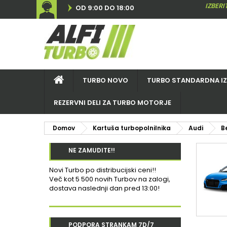
IZBER
OD 9:00 DO 18:00
TURBO NOVO
TURBO STANDARDNA I
REZERVNI DELI ZA TURBO MOTORJE
Domov
Kartuša turbopolnilnika
Audi
B
NE ZAMUDITE!!
Novi Turbo po distribucijski ceni!!
Več kot 5 500 novih Turbov na zalogi,
dostava naslednji dan pred 13:00!
PODPORA STRANKAM 7D/7