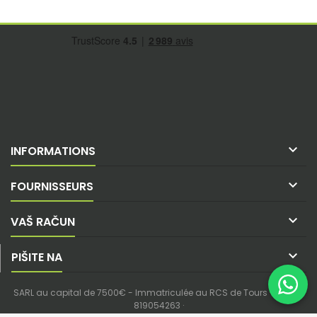

INFORMATIONS

FOURNISSEURS

VAŠ RAČUN

PIŠITE NA
SARL au capital de 7500€ - Immatriculée au RCS de Tours - SIREN :
819054263 ·