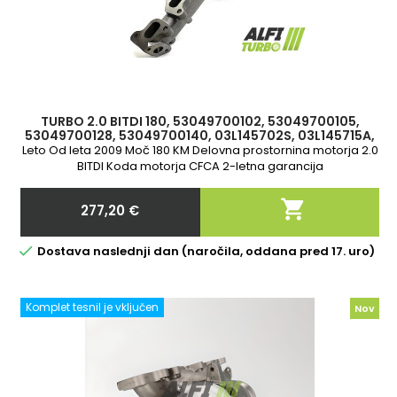
TURBO 2.0 BITDI 180, 53049700102, 53049700105,
53049700128, 53049700140, 03L145702S, 03L145715A,
03L145701F, 03L145715E
Leto Od leta 2009 Moč 180 KM Delovna prostornina motorja 2.0
BITDI Koda motorja CFCA 2-letna garancija

277,20 €
Cena

Dostava naslednji dan (naročila, oddana pred 17. uro)
Komplet tesnil je vključen
Nov