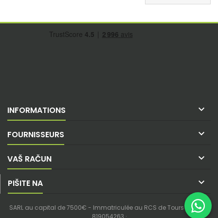

INFORMATIONS

FOURNISSEURS

VAŠ RAČUN

PIŠITE NA
SARL au capital de 7500€ - Immatriculée au RCS de Tours - SIREN :
819054263 ·