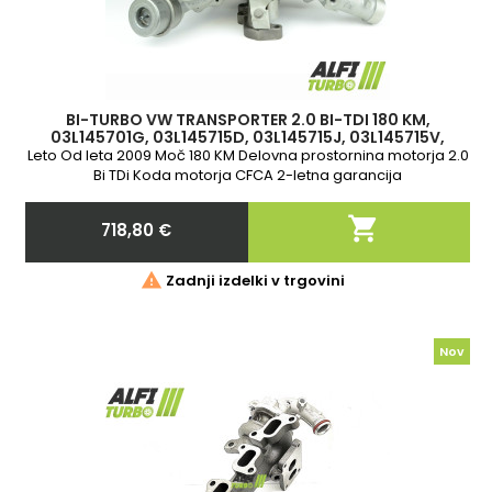
BI-TURBO VW TRANSPORTER 2.0 BI-TDI 180 KM,
03L145701G, 03L145715D, 03L145715J, 03L145715V,
10009700027, 10009700053
Leto Od leta 2009 Moč 180 KM Delovna prostornina motorja 2.0
Bi TDi Koda motorja CFCA 2-letna garancija

718,80 €
Cena

Zadnji izdelki v trgovini
Nov