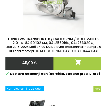
TURBO VW TRANSPORTER / CALIFORNIA / MULTIVAN T6,
2.0 TDI 84 90 102 KM, 04L253016S, 04L253020G,
04L253014H, 830324-2, 873732-1
Leto 2015-202X Moč 84 90 102 Delovna prostornina motorja 2.0
TDI Koda motorja CGXA CGXD DNAC CAAB CXGB CAAA CAAB
2-letna garancija

411,00 €
Cena

Dostava naslednji dan (naročila, oddana pred 17. uro)
Komplet tesnil je vključen
Nov