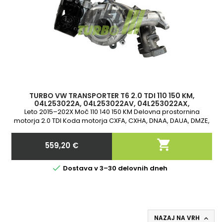
TURBO VW TRANSPORTER T6 2.0 TDI 110 150 KM,
04L253022A, 04L253022AV, 04L253022AX,
04L253022B, 04L253022BV, 04L253022BX, 0008798
Leto 2015–202X Moč 110 140 150 KM Delovna prostornina
motorja 2.0 TDI Koda motorja CXFA, CXHA, DNAA, DAUA, DMZE,
DNAE, CXHC, DNAB 2-letna garancija

559,20 €
Cena

Dostava v 3–30 delovnih dneh
NAZAJ NA VRH
