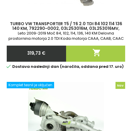
TURBO VW TRANSPORTER T5 / T6 2.0 TDI 84 102 114 136
140 KM, 792290-0002, 03L253016M, 03L253016MV,
03L253016MX
Leto 2009-2019 Moč 84, 102, 114, 136, 140 KM Delovna
prostornina motorja 2.0 TDI Koda motorja CAAA, CAAB, CAAC
CCHA, CAAD, CAAE CCHB 2-letna garancija

319,73 €
Cena

Dostava naslednji dan (naročila, oddana pred 17. uro)
Komplet tesnil je vključen
Nov