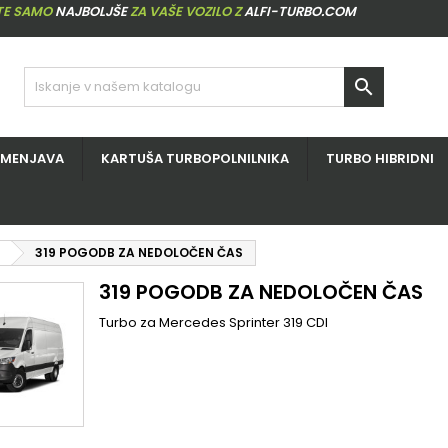
ITE SAMO
NAJBOLJŠE
ZA VAŠE VOZILO Z
ALFI-TURBO.COM

ZMENJAVA
KARTUŠA TURBOPOLNILNIKA
TURBO HIBRIDNI
319 POGODB ZA NEDOLOČEN ČAS
319 POGODB ZA NEDOLOČEN ČAS
Turbo za Mercedes Sprinter 319 CDI