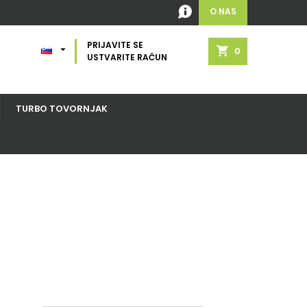
O NAS
PRIJAVITE SE

shopping_cart
0
USTVARITE RAČUN
TURBO TOVORNJAK