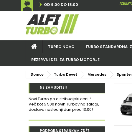
IZBER
OD 9:00 DO 18:00
TURBO NOVO
TURBO STANDARDNA I
REZERVNI DELI ZA TURBO MOTORJE
Domov
Turbo Devet
Mercedes
Sprinter
NE ZAMUDITE!!
Novi Turbo po distribucijski ceni!!
Več kot 5 500 novih Turbov na zalogi,
dostava naslednji dan pred 13:00!
PODPORA STRANKAM 7D/7