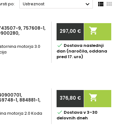



rsti po:
Ustreznost
743507-9, 757608-1,

297,00 €
0900280,
Cena

Dostava naslednji
ostornina motorja 3.0
dan (naročila, oddana
cija
pred 17. uro)
40900701,

376,80 €
9748-1, 884881-1,
Cena

Dostava v 3–30
ina motorja 2.0 Koda
delovnih dneh