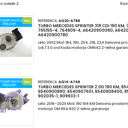
o izdelki 2.
Razv
mplet tesnil je
Nov
REFERENCA:
AG20-A788
vključen
TURBO MERCEDES SPRINTER 319 CDI 190 KM, 
765155-4, 764809-4, A6420900080, A642
A6420900780
Leto 2002 Moč 184, 190, 204, 218, 224 Delovna pr
cdi / 3.0 crd Koda motorja OM642 2-letna garan
mplet tesnil je
Nov
REFERENCA:
AG14-A748
vključen
TURBO MERCEDES SPRINTER 2.0D 190 KM, 65
6540900880, 6540907601, 6540908400, 85
902035-1, 909933-1
Leto 2016–202X Moč 190 194 KM Delovna prostorn
motorja OM 654.920 2-letna garancija