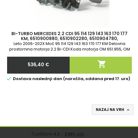
BI-TURBO MERCEDES 2.2 CDI 95 114 129 143 163 170 177
KM, 6510900880, 6510902280, 6510904780,
6510904880, 6510905280, 6510906080
Leto 2006-202X Moč 95 114 129 143 163 170 177 KM Delovna
prostornina motorja 2.2 Bi-CDI Koda motorja OM 651.955, OM
651.956 2-letna garancija

536,40 €
Cena

Dostava naslednji dan (naročila, oddana pred 17. uro)
NAZAJ NA VRH
