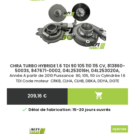
CHRA TURBO HYBRIDE 1.6 TDI 90 105 110 115 CV, 813860-
5003S, 847671-0002, 04L253016H, 04L253020A,
04L253020S, 04L253020H
Année A partir de 2010 Puissance 90, 105, 110 cv Cylindrée 1.6
TDI Code moteur CRKB, CLHA, CLHB, DBKA, DDYA, DGTE

209,16 €
Prix

Délai de fabrication: 15-20 jours ouvrés
Hybride