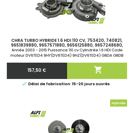
CHRA TURBO HYBRIDE 1.6 HDI 110 CV, 753420, 740821,
9651839880, 9657571880, 9656125880, 9657248680,
9657531880
Année 2003 - 2015 Puissance 110 cv Cylindrée 1.6 HDI Code
moteur DV6TED4 9HY(DV6TED4) 9HZ(DV6TED4) G8DA G8DB
DV6TED DURITE ALIMENTATION HUILE ET CREPINE DISPONIBLE
DANS ACCESSOIRES

157,50 €
Prix

Délai de fabrication: 15-20 jours ouvrés
Hybride