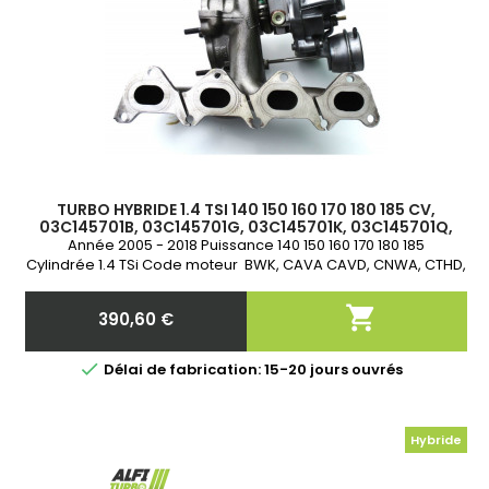
TURBO HYBRIDE 1.4 TSI 140 150 160 170 180 185 CV,
03C145701B, 03C145701G, 03C145701K, 03C145701Q,
53039700142, 53039700248
Année 2005 - 2018 Puissance 140 150 160 170 180 185
Cylindrée 1.4 TSi Code moteur BWK, CAVA CAVD, CNWA, CTHD,
CTKA

390,60 €
Prix

Délai de fabrication: 15-20 jours ouvrés
Hybride