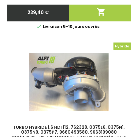

239,40 €
Prix

Livraison 5-10 jours ouvrés
Hybride
TURBO HYBRIDE 1.6 HDI 112, 762328, 0375L6, 0375N1,
0375N9, 0375P7, 9660493580, 9663199080