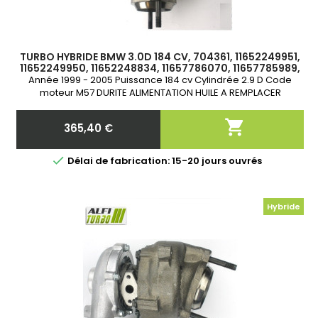
TURBO HYBRIDE BMW 3.0D 184 CV, 704361, 11652249951,
11652249950, 11652248834, 11657786070, 11657785989,
11652414339
Année 1999 - 2005 Puissance 184 cv Cylindrée 2.9 D Code
moteur M57 DURITE ALIMENTATION HUILE A REMPLACER
IMPERATIVEMENT

365,40 €
Prix

Délai de fabrication: 15-20 jours ouvrés
Hybride