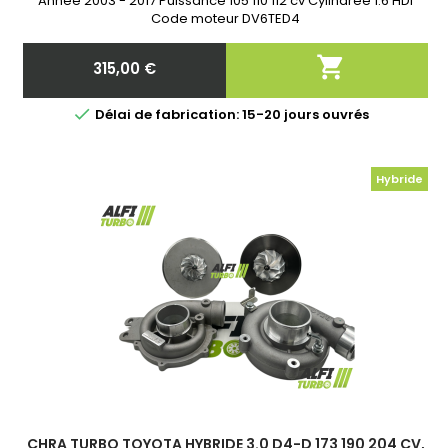
Année 2003 - 2017 Puissance 105 110 112 cv Cylindrée 1.6 HDI
Code moteur DV6TED4

315,00 €
Prix

Délai de fabrication: 15-20 jours ouvrés
Hybride
CHRA TURBO TOYOTA HYBRIDE 3.0 D4-D 173 190 204 CV,