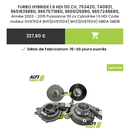
TURBO HYBRIDE 1.6 HDI 110 CV, 753420, 740821,
9651839880, 9657571880, 9656125880, 9657248680,
9657531880
Année 2003 - 2015 Puissance 110 cv Cylindrée 1.6 HDI Code
moteur DV6TED4 9HY(DV6TED4) 9HZ(DV6TED4) G8DA G8DB
DV6TED DURITE ALIMENTATION HUILE ET CREPINE DISPONIBLE
DANS ACCESSOIRES

327,60 €
Prix

Délai de fabrication: 15-20 jours ouvrés
Hybride