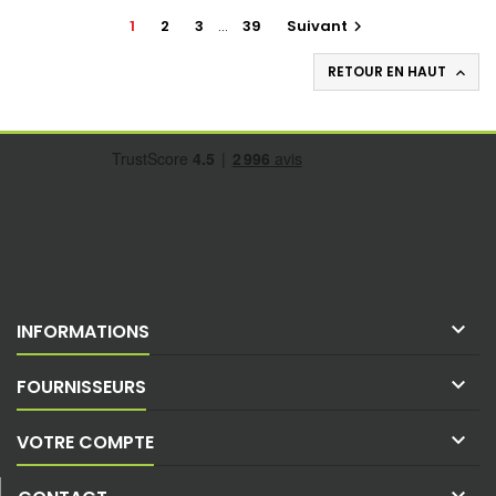
1
2
3
…
39
Suivant

RETOUR EN HAUT


INFORMATIONS

FOURNISSEURS

VOTRE COMPTE