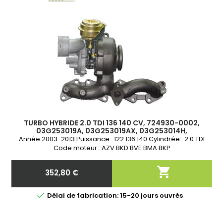
TURBO HYBRIDE 2.0 TDI 136 140 CV, 724930-0002,
03G253019A, 03G253019AX, 03G253014H,
03G253014HX, 03G253010J, 03G253010JX
Année 2003-2013 Puissance : 122 136 140 Cylindrée : 2.0 TDI
Code moteur : AZV BKD BVE BMA BKP

352,80 €
Prix

Délai de fabrication: 15-20 jours ouvrés