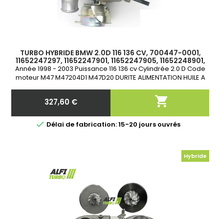
TURBO HYBRIDE BMW 2.0D 116 136 CV, 700447-0001,
11652247297, 11652247901, 11652247905, 11652248901,
11652248905
Année 1998 - 2003 Puissance 116 136 cv Cylindrée 2.0 D Code
moteur M47 M47204D1 M47D20 DURITE ALIMENTATION HUILE A
REMPLACER IMPERATIVEMENT

327,60 €
Prix

Délai de fabrication: 15-20 jours ouvrés
Hybride