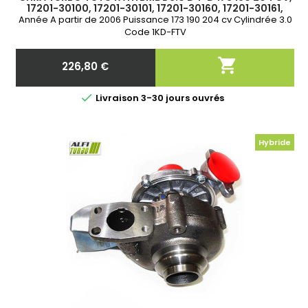
17201-30100, 17201-30101, 17201-30160, 17201-30161,
Année A partir de 2006 Puissance 173 190 204 cv Cylindrée 3.0
Code 1KD-FTV

226,80 €
Prix

Livraison 3-30 jours ouvrés
Hybride