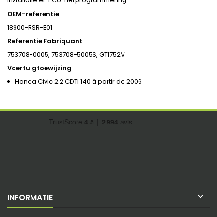
installatie en ECU-herprogrammering .
OEM-referentie
18900-RSR-E01
Referentie Fabriquant
753708-0005, 753708-5005S, GT1752V
Voertuigtoewijzing
Honda Civic 2.2 CDTI 140 à partir de 2006

INFORMATIE