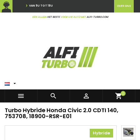
VAN 9U TOT 18U
OVER ONS
KIES ALLEEN
HET BESTE
VOOR UW AUTO MET
ALFI-TURBO.COM

0



shopping_cart
Turbo Hybride Honda Civic 2.0 CDTI 140,
753708, 18900-RSR-E01
Hybride