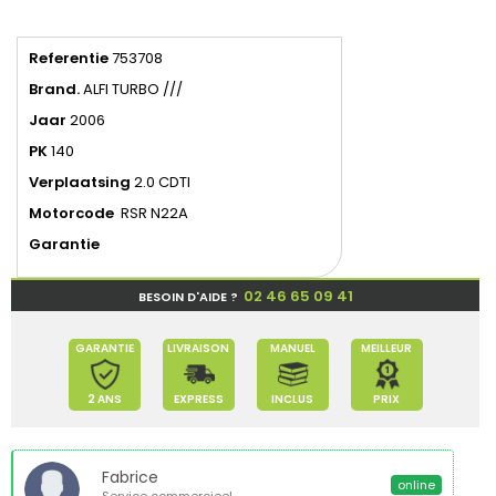
Referentie
753708
Brand.
ALFI TURBO ///
Jaar
2006
PK
140
Verplaatsing
2.0 CDTI
Motorcode
RSR N22A
Garantie
02 46 65 09 41
BESOIN D'AIDE ?
GARANTIE
LIVRAISON
MANUEL
MEILLEUR
2 ANS
EXPRESS
INCLUS
PRIX
Fabrice
online