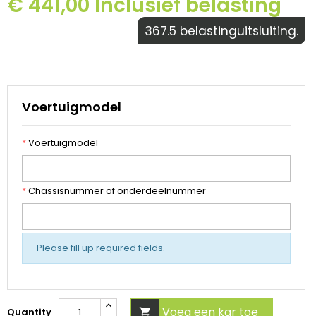
€ 441,00 Inclusief belasting
367.5 belastinguitsluiting.
Voertuigmodel
*
Voertuigmodel
*
Chassisnummer of onderdeelnummer
Please fill up required fields.
Voeg een kar toe
Quantity
