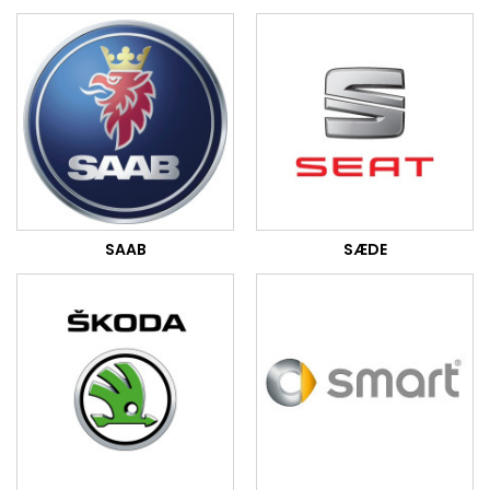
SAAB
SÆDE