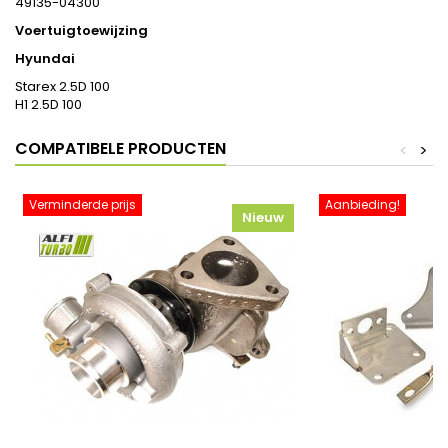
49135-04300
Voertuigtoewijzing
Hyundai
Starex 2.5D 100
H1 2.5D 100
COMPATIBELE PRODUCTEN
<
>
Verminderde prijs
Aanbieding!
Nieuw