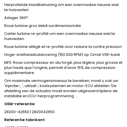
Herprofielde Inlaatbehuizing om een overmaatse nieuwe wiel
te huisvesten
Axlager 360°
Roue turbine gros debit surdimensionnée
Carter turbine re-profilé om een overmaatse nieuwe wiel te
huisvesten
Roue turbine allégé et re-profilé voor reduire la contre pression
Hoge-snelheidsbalancering (150.000 RPM) op Cimat VSR-bank
MFS: Roue compresseur en alu forgé, plus légère, plus grosse et
plus haute que l'origine, permet d'avoir 15% de compression
supplémentaire.
Om maximale vermogensniveaus te bereiken, moet u ook uw
'injectie-, ', uitlaat-, koelsystemen en motor-ECU afstellen 'De
afstelling van de actuator moet worden uitgevoerd tijdens de
installatie en ECU-herprogrammering .
OEM-referentie
28200-42650 | 2820042650
Referentie fabrikant