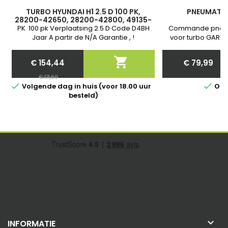
TURBO HYUNDAI H1 2.5 D 100 PK,
PNEUMATIS
28200-42650, 28200-42800, 49135-
04300, 49135-04302, 715924-0005,
PK 100 pk Verplaatsing 2.5 D Code D4BH
Commande pneum
715924-5005S
Jaar A partir de N/A Garantie , !
voor turbo GARRE
Nieuw et Garant
communiquer nous

€ 154,44
€ 79,99
van j
Price
Regelmatige
Price
€ 171,60
prijs


Volgende dag in huis (voor 18.00 uur
Op 
besteld)

INFORMATIE