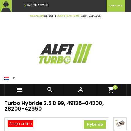
VAN 9U TOT 18U
OVER ONS
KIES ALLEEN
HET BESTE
VOOR UW AUTO MET
ALFI-TURBO.COM

0



shopping_cart
Turbo Hybride 2.5 D 99, 49135-04300,
28200-42650
Alleen online
Hybride