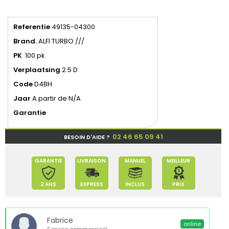
Referentie
49135-04300
Brand.
ALFI TURBO ///
PK
100 pk
Verplaatsing
2.5 D
Code
D4BH
Jaar
A partir de N/A
Garantie
02 46 65 09 41
BESOIN D'AIDE ?
GARANTIE
LIVRAISON
MANUEL
MEILLEUR
2 ANS
EXPRESS
INCLUS
PRIX
Fabrice
online