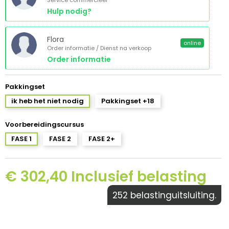
Service commercieel
Hulp nodig?
Flora
online
Order informatie / Dienst na verkoop
Order informatie
Pakkingset
ik heb het niet nodig
Pakkingset +18
Voorbereidingscursus
FASE 1
FASE 2
FASE 2+
€ 302,40 Inclusief belasting
252 belastinguitsluiting.