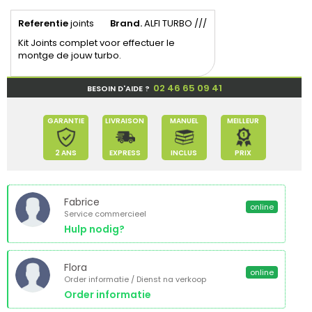
Referentie
joints
Brand.
ALFI TURBO ///
Kit Joints complet voor effectuer le
montge de jouw turbo.
02 46 65 09 41
BESOIN D'AIDE ?
GARANTIE
LIVRAISON
MANUEL
MEILLEUR
2 ANS
EXPRESS
INCLUS
PRIX
Fabrice
online
Service commercieel
Hulp nodig?
Flora
online
Order informatie / Dienst na verkoop
Order informatie