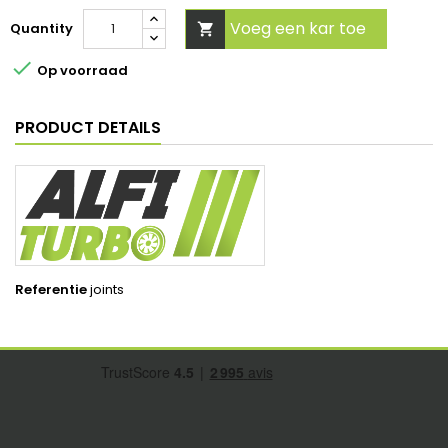
Voeg een kar toe
Quantity


Op voorraad
PRODUCT DETAILS
Referentie
joints