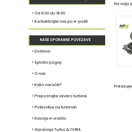
Na voljo j
>
Od 9:00 do 18:00
> Kontaktirajte nas po e-pošti
NAŠE UPORABNE POVEZAVE
> Dostava
> Splošni pogoji
> O nas
> Kako naročiti?
Prikazuje
> Prepoznajte okvaro turbine
> Poškodbe na turbinah
> Kavcija in vračilo
> Garancija Turbo & CHRA