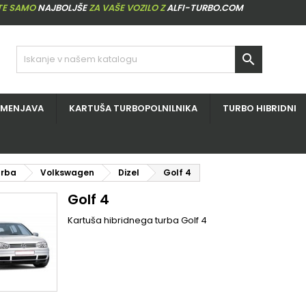
ITE SAMO
NAJBOLJŠE
ZA VAŠE VOZILO Z
ALFI-TURBO.COM

ZMENJAVA
KARTUŠA TURBOPOLNILNIKA
TURBO HIBRIDNI
urba
Volkswagen
Dizel
Golf 4
Golf 4
Kartuša hibridnega turba Golf 4