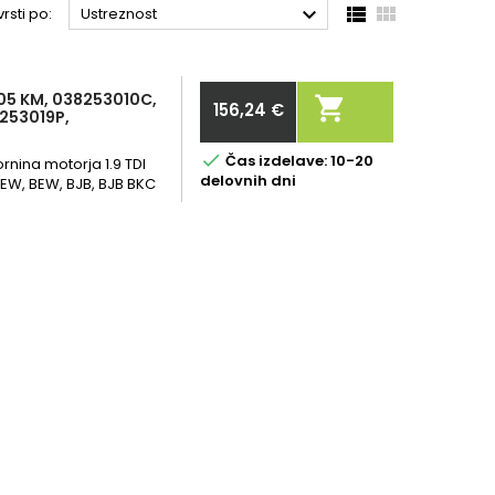



rsti po:
Ustreznost
105 KM, 038253010C,

156,24 €
253019P,
Cena

Čas izdelave: 10-20
rnina motorja 1.9 TDI
delovnih dni
EW, BEW, BJB, BJB BKC