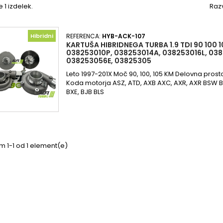
e 1 izdelek.
Razv
Hibridni
REFERENCA:
HYB-ACK-107
KARTUŠA HIBRIDNEGA TURBA 1.9 TDI 90 100 
038253010P, 038253014A, 038253016L, 038
038253056E, 03825305
Leto 1997-201X Moč 90, 100, 105 KM Delovna prosto
Koda motorja ASZ, ATD, AXB AXC, AXR, AXR BSW B
BXE, BJB BLS
m 1-1 od 1 element(e)