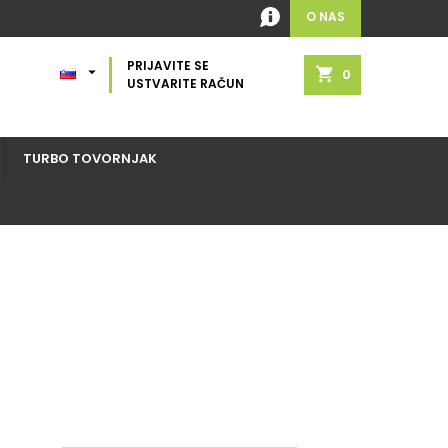
O NAS
PRIJAVITE SE

shopping_cart
0
USTVARITE RAČUN
TURBO TOVORNJAK