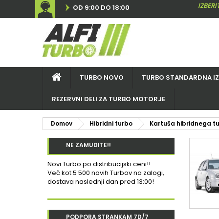
IZBER
OD 9:00 DO 18:00
TURBO NOVO
TURBO STANDARDNA I
REZERVNI DELI ZA TURBO MOTORJE
Domov
Hibridni turbo
Kartuša hibridnega t
NE ZAMUDITE!!
Novi Turbo po distribucijski ceni!!
Več kot 5 500 novih Turbov na zalogi,
dostava naslednji dan pred 13:00!
PODPORA STRANKAM 7D/7