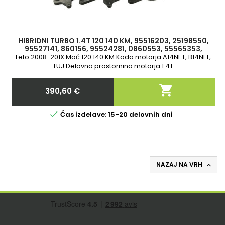
HIBRIDNI TURBO 1.4T 120 140 KM, 95516203, 25198550,
95527141, 860156, 95524281, 0860553, 55565353,
781504-1, 853215-5003S,
Leto 2008-201X Moč 120 140 KM Koda motorja A14NET, B14NEL,
LUJ Delovna prostornina motorja 1.4T

390,60 €
Cena

Čas izdelave: 15-20 delovnih dni
NAZAJ NA VRH
