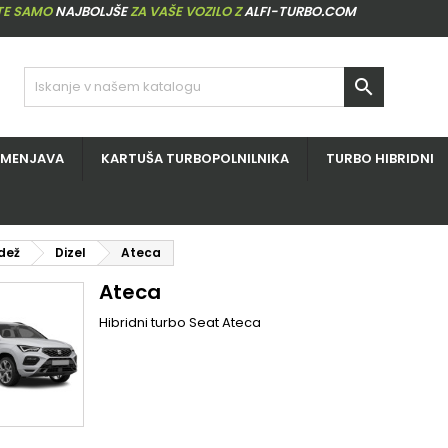
ITE SAMO
NAJBOLJŠE
ZA VAŠE VOZILO Z
ALFI-TURBO.COM

ZMENJAVA
KARTUŠA TURBOPOLNILNIKA
TURBO HIBRIDNI
dež
Dizel
Ateca
Ateca
Hibridni turbo Seat Ateca