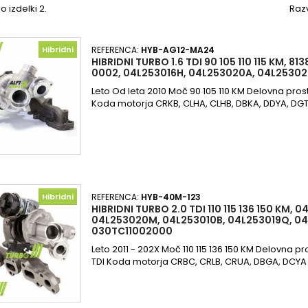
o izdelki 2.
Razv
Hibridni
REFERENCA:
HYB-AG12-MA24
HIBRIDNI TURBO 1.6 TDI 90 105 110 115 KM, 8
0002, 04L253016H, 04L253020A, 04L25302
Leto Od leta 2010 Moč 90 105 110 KM Delovna prost
Koda motorja CRKB, CLHA, CLHB, DBKA, DDYA, DGT
Hibridni
REFERENCA:
HYB-40M-123
HIBRIDNI TURBO 2.0 TDI 110 115 136 150 KM, 
04L253020M, 04L253010B, 04L253019Q, 0
030TC11002000
Leto 2011 - 202X Moč 110 115 136 150 KM Delovna p
TDI Koda motorja CRBC, CRLB, CRUA, DBGA, DCYA