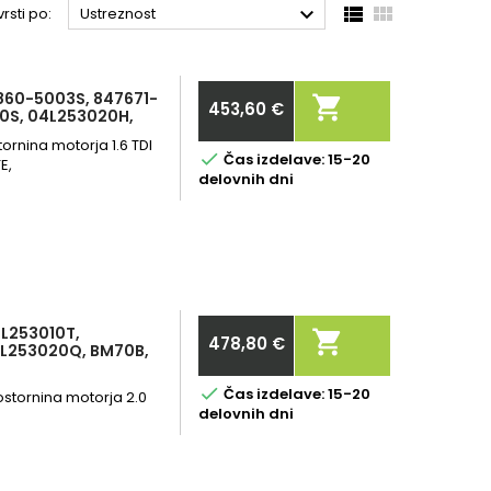



rsti po:
Ustreznost
13860-5003S, 847671-

453,60 €
0S, 04L253020H,
Cena
ornina motorja 1.6 TDI

Čas izdelave: 15-20
E,
delovnih dni
04L253010T,

478,80 €
4L253020Q, BM70B,
Cena

Čas izdelave: 15-20
rostornina motorja 2.0
delovnih dni