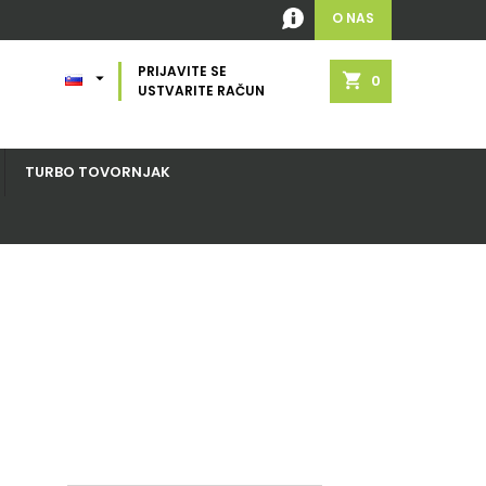
O NAS
PRIJAVITE SE

shopping_cart
0
USTVARITE RAČUN
TURBO TOVORNJAK