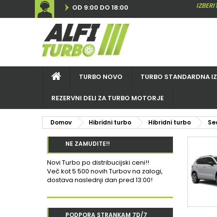
IZBER
OD 9:00 DO 18:00
TURBO NOVO
TURBO STANDARDNA I
REZERVNI DELI ZA TURBO MOTORJE
Domov
Hibridni turbo
Hibridni turbo
Se
NE ZAMUDITE!!
Novi Turbo po distribucijski ceni!!
Več kot 5 500 novih Turbov na zalogi,
dostava naslednji dan pred 13:00!
PODPORA STRANKAM 7D/7