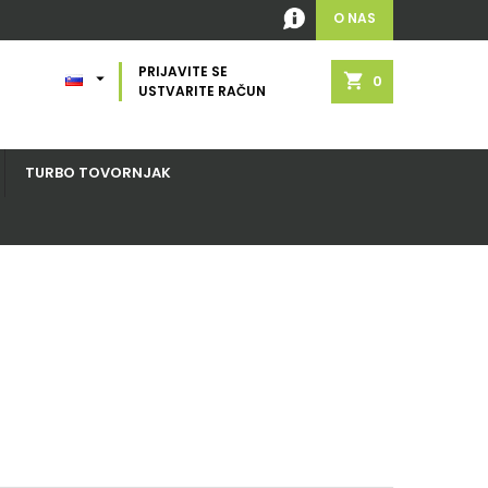
O NAS
PRIJAVITE SE

shopping_cart
0
USTVARITE RAČUN
TURBO TOVORNJAK