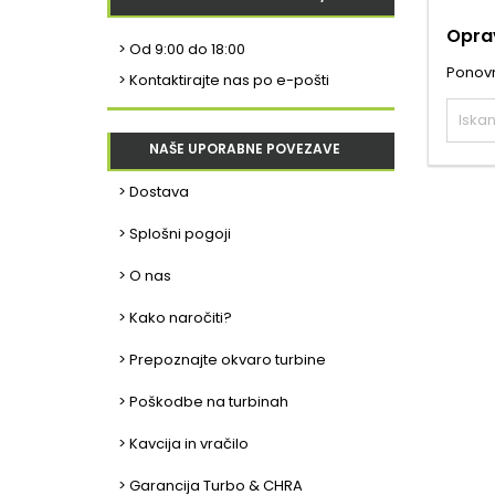
Oprav
>
Od 9:00 do 18:00
Ponovno
> Kontaktirajte nas po e-pošti
NAŠE UPORABNE POVEZAVE
> Dostava
> Splošni pogoji
> O nas
> Kako naročiti?
> Prepoznajte okvaro turbine
> Poškodbe na turbinah
> Kavcija in vračilo
> Garancija Turbo & CHRA