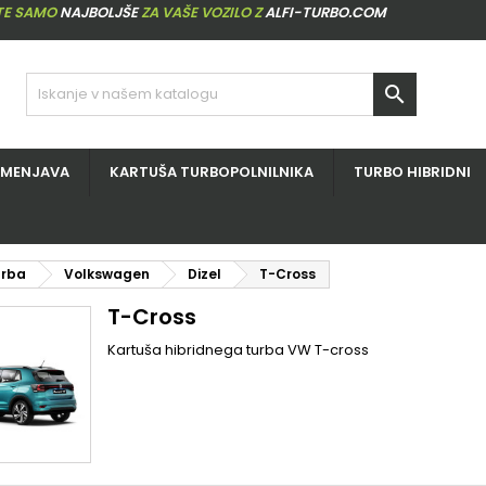
ITE SAMO
NAJBOLJŠE
ZA VAŠE VOZILO Z
ALFI-TURBO.COM

ZMENJAVA
KARTUŠA TURBOPOLNILNIKA
TURBO HIBRIDNI
urba
Volkswagen
Dizel
T-Cross
T-Cross
Kartuša hibridnega turba VW T-cross