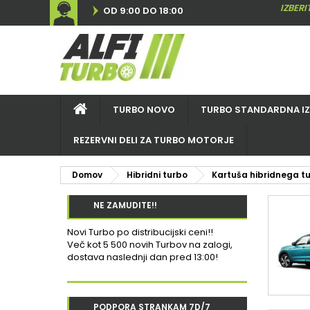
IZBER
OD 9:00 DO 18:00
TURBO NOVO
TURBO STANDARDNA I
REZERVNI DELI ZA TURBO MOTORJE
Domov
Hibridni turbo
Kartuša hibridnega t
NE ZAMUDITE!!
Novi Turbo po distribucijski ceni!!
Več kot 5 500 novih Turbov na zalogi,
dostava naslednji dan pred 13:00!
PODPORA STRANKAM 7D/7