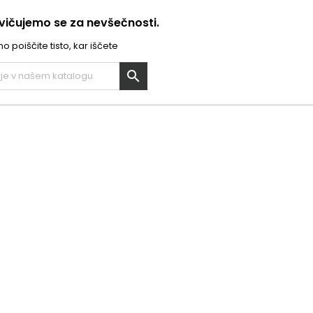
ičujemo se za nevšečnosti.
 poiščite tisto, kar iščete
