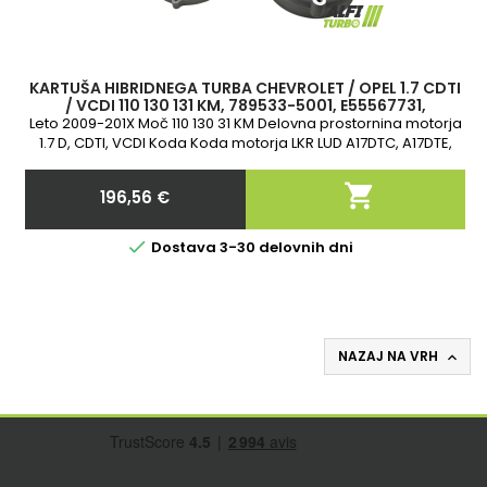
KARTUŠA HIBRIDNEGA TURBA CHEVROLET / OPEL 1.7 CDTI
/ VCDI 110 130 131 KM, 789533-5001, E55567731,
55567731, E860198, 860198
Leto 2009-201X Moč 110 130 31 KM Delovna prostornina motorja
1.7 D, CDTI, VCDI Koda Koda motorja LKR LUD A17DTC, A17DTE,
A17DTF, A17DTS

196,56 €
Cena

Dostava 3-30 delovnih dni
NAZAJ NA VRH
