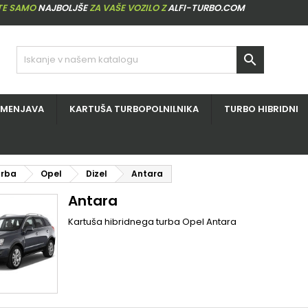
ITE SAMO
NAJBOLJŠE
ZA VAŠE VOZILO Z
ALFI-TURBO.COM

ZMENJAVA
KARTUŠA TURBOPOLNILNIKA
TURBO HIBRIDNI
urba
Opel
Dizel
Antara
Antara
Kartuša hibridnega turba Opel Antara