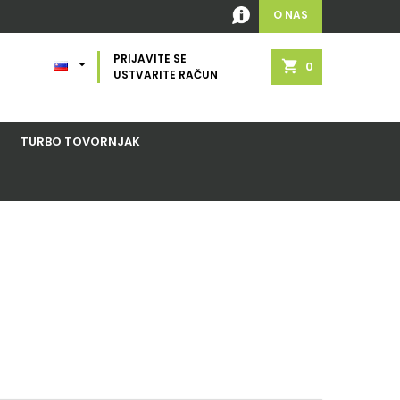
O NAS
PRIJAVITE SE

shopping_cart
0
USTVARITE RAČUN
TURBO TOVORNJAK