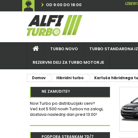
IZBER
OD 9:00 DO 18:00
TURBO NOVO
TURBO STANDARDNA I
REZERVNI DELI ZA TURBO MOTORJE
Domov
Hibridni turbo
Kartuša hibridnega t
NE ZAMUDITE!!
Novi Turbo po distribucijski ceni!!
Več kot 5 500 novih Turbov na zalogi,
dostava naslednji dan pred 13:00!
PODPORA STRANKAM 7D/7