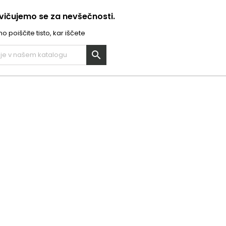
ičujemo se za nevšečnosti.
 poiščite tisto, kar iščete
