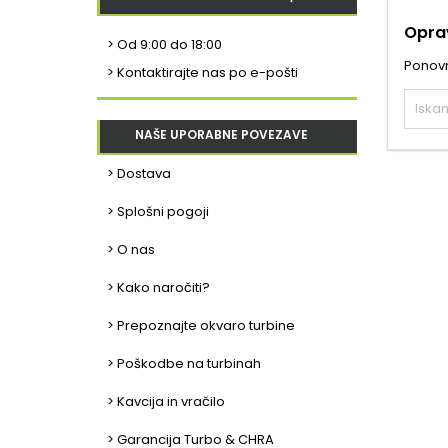
Oprav
>
Od 9:00 do 18:00
Ponovno
> Kontaktirajte nas po e-pošti
NAŠE UPORABNE POVEZAVE
> Dostava
> Splošni pogoji
> O nas
> Kako naročiti?
> Prepoznajte okvaro turbine
> Poškodbe na turbinah
> Kavcija in vračilo
> Garancija Turbo & CHRA