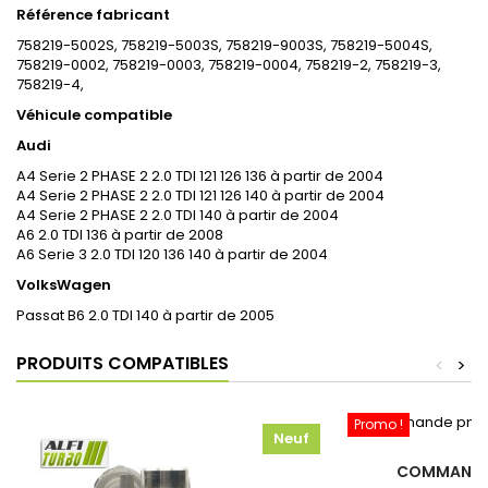
Référence fabricant
758219-5002S, 758219-5003S, 758219-9003S, 758219-5004S,
758219-0002, 758219-0003, 758219-0004, 758219-2, 758219-3,
758219-4,
Véhicule compatible
Audi
A4 Serie 2 PHASE 2 2.0 TDI 121 126 136 à partir de 2004
A4 Serie 2 PHASE 2 2.0 TDI 121 126 140 à partir de 2004
A4 Serie 2 PHASE 2 2.0 TDI 140 à partir de 2004
A6 2.0 TDI 136 à partir de 2008
A6 Serie 3 2.0 TDI 120 136 140 à partir de 2004
VolksWagen
Passat B6 2.0 TDI 140 à partir de 2005
PRODUITS COMPATIBLES
<
>
Promo !
Neuf
COMMANDE