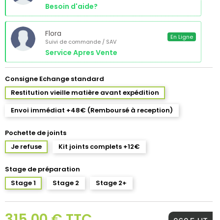
Besoin d'aide?
Flora
En Ligne
Suivi de commande / SAV
Service Apres Vente
Consigne Echange standard
Restitution vieille matière avant expédition
Envoi immédiat +48€ (Remboursé à reception)
Pochette de joints
Je refuse
Kit joints complets +12€
Stage de préparation
Stage 1
Stage 2
Stage 2+
315,00 € TTC