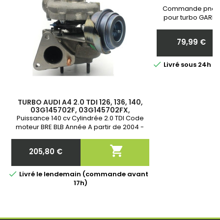
Commande pneum
pour turbo GARRE
Neuf et Garantie 
communiquer nous 
79,99 €
votr
Prix

Livré sous 24h 
TURBO AUDI A4 2.0 TDI 126, 136, 140,
03G145702F, 03G145702FX,
03G145702FV, 03G145702K, 758219-
Puissance 140 cv Cylindrée 2.0 TDI Code
0003, 758219-3,
moteur BRE BLB Année A partir de 2004 -
Garantie 2 ans

205,80 €
Prix

Livré le lendemain (commande avant
17h)