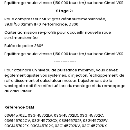
Equilibrage haute vitesse (150 000 tours/m) sur banc Cimat VSR
Stage 2+
Roue compresseur MFS* gros débit surdimensionnée,
39.61/56.02mm 11+0 Performance, D300
Carter admission re-profilé pour accueillir nouvelle roue
surdimensionnée
Butée de palier 360°
Equilibrage haute vitesse (150 000 tours/m) sur banc Cimat VSR
----------
Pour atteindre un niveau de puissance maximal, vous devez
également ajuster vos systèmes, d'injection, 'échappement, de
refroidissement et calculateur moteur. L'ajustement de la
wastegate doit être effectué lors du montage et du remappage
du calculateur.
----------
Référence OEM
03G145702L, 03G145702LV, 03G145702LX, 03G145702C,
03G145702CV, 03G145702CX, 03G145702F, 03G145702FV,
03G145702FX, 03G145702K, 03G145702KV, 03G145702KX