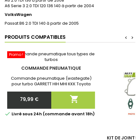
A6 2.0 TDI 136 à partir de 2008
A6 Serie 3 2.0 TDI 120 136 140 à partir de 2004
VolksWagen
Passat B6 2.0 TDI 140 à partir de 2005
PRODUITS COMPATIBLES
<
>
Promo !
COMMANDE PNEUMATIQUE
Commande pneumatique (wastegate)
pour turbo GARRETT HIH MHI KKK Toyota
Neuf et Garantie 2 ans. Après commande
communiquer nous la référence exacte de

79,99 €
votre turbo!
Prix

Livré sous 24h (commande avant 18h)
KIT DE JOINTS