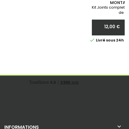
MONTAGE
Kit Joints complet 
de vo
12,00 €
Prix

Livré sous 24h 

INFORMATIONS