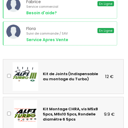
Fabrice
En Ligne
Service commercial
Besoin d'aide?
Flora
En Ligne
Suivi de commande / SAV
Service Apres Vente
Kit de Joints (Indispensable
12 €
au montage du Turbo)
Kit Montage CHRA, vis M5x8
9.9 €
5pcs, M6x10 5pcs, Rondelle
diamètre 6 5pcs