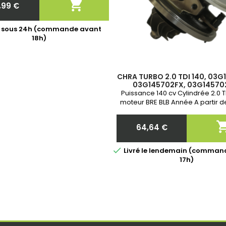

,99 €
de votre turbo!
Prix
é sous 24h (commande avant
18h)
CHRA TURBO 2.0 TDI 140, 03G
03G145702FX, 03G14570
03G145702K, 758219-0003, 7
Puissance 140 cv Cylindrée 2.0 
moteur BRE BLB Année A partir d
Garantie 2 ans
64,64 €
Prix

Livré le lendemain (comman
17h)