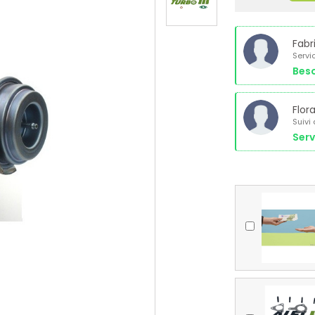
Fabr
Servi
Beso
Flor
Suivi
Serv