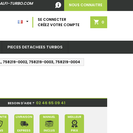
ALFI-TURBO.COM
NOUS CONNAITRE
SE CONNECTER

shopping_cart
0
CRÉEZ VOTRE COMPTE
PIECES DETACHEES TURBOS
L, 758219-0002, 758219-0003, 758219-0004
02 46 65 09 41
BESOIN D'AIDE ?
NTIE
LIVRAISON
MANUEL
MEILLEUR
NS
EXPRESS
INCLUS
PRIX