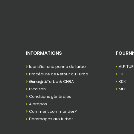
INFORMATIONS
FOURNI
Identifier une panne de turbo
ALFI TU
Procédure de Retour du Turbo
IHI
consigné
Garantie Turbo & CHRA
KKK
Livraison
MHI
Conditions générales
A propos
Comment commander?
Dommages aux turbos