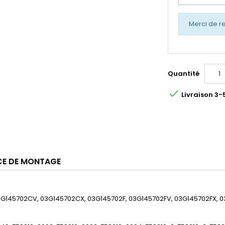
Merci de r
Quantité

Livraison 3-
CE DE MONTAGE
3G145702CV, 03G145702CX, 03G145702F, 03G145702FV, 03G145702FX, 