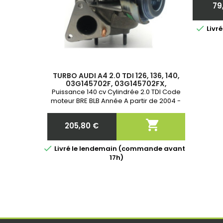
79

Livr
TURBO AUDI A4 2.0 TDI 126, 136, 140,
03G145702F, 03G145702FX,
03G145702FV, 03G145702K, 758219-
Puissance 140 cv Cylindrée 2.0 TDI Code
0003, 758219-3,
moteur BRE BLB Année A partir de 2004 -
Garantie 2 ans

205,80 €
Prix

Livré le lendemain (commande avant
17h)