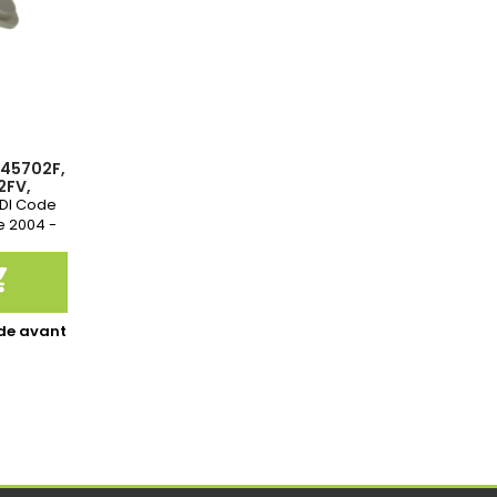
145702F,
2FV,
58219-3
TDI Code
e 2004 -

de avant