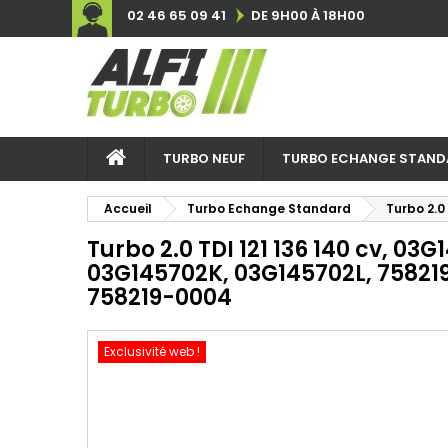
02 46 65 09 41
DE 9H00 À 18H00
TURBO NEUF
TURBO ECHANGE STAND
Accueil
Turbo Echange Standard
Turbo 2.0
Turbo 2.0 TDI 121 136 140 cv, 03
03G145702K, 03G145702L, 75821
758219-0004
Exclusivité web !