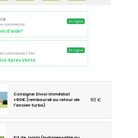
ice
En Ligne
ce commercial
in d'aide?
a
En Ligne
 de commande / SAV
ice Apres Vente
Consigne: Envoi immédiat
60 €
+60€ (remboursé au retour de
l'ancien turbo)
Kit de Joints (Indispensable au