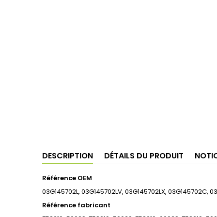
DESCRIPTION
DÉTAILS DU PRODUIT
NOTI
Référence OEM
03G145702L, 03G145702LV, 03G145702LX, 03G145702C, 0
Référence fabricant