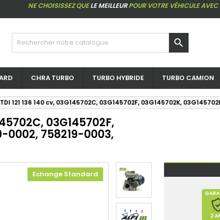
NE CHOISISSEZ QUE
LE MEILLEUR
POUR VOTRE VÉHICULE AVEC

ARD
CHRA TURBO
TURBO HYBRIDE
TURBO CAMION
 TDI 121 136 140 cv, 03G145702C, 03G145702F, 03G145702K, 03G145702
G145702C, 03G145702F,
9-0002, 758219-0003,
Echange Standard
GARA
2 A