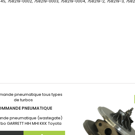
S, 758219-0002, 758219-0003, 758219-0004, 758219-2, 758219-3, 7582
OMMANDE PNEUMATIQUE
de pneumatique (wastegate)
rbo GARRETT HIH MHI KKK Toyota
Garantie 2 ans. Après commande
quer nous la référence exacte