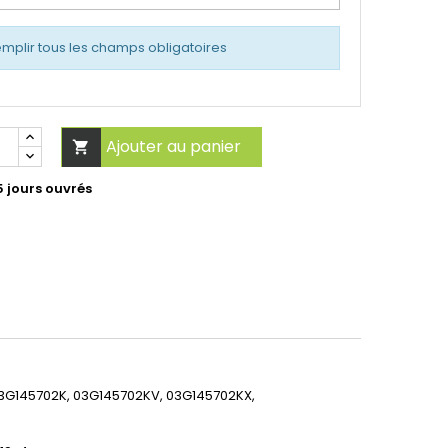
emplir tous les champs obligatoires
Ajouter au panier

5 jours ouvrés
03G145702K, 03G145702KV, 03G145702KX,