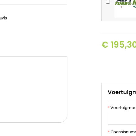
€ 195,30
Voertuig
*
Voertuigmod
*
Chassisnum