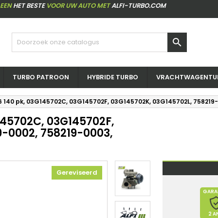
LEEN
HET BESTE
VOOR UW AUTO MET
ALFI-TURBO.COM

TURBO PATROON
HYBRIDE TURBO
VRACHTWAGENTU
136 140 pk, 03G145702C, 03G145702F, 03G145702K, 03G145702L, 758219
G145702C, 03G145702F,
9-0002, 758219-0003,
Gereviseerd
GARA
2 A