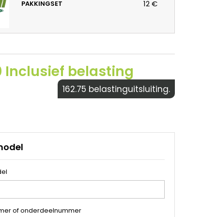
12 €
PAKKINGSET
 Inclusief belasting
162.75 belastinguitsluiting.
model
el
mer of onderdeelnummer