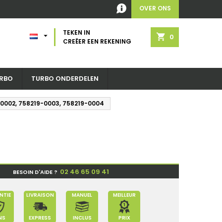
OVER ONS
TEKEN IN

shopping_cart
0
CREËER EEN REKENING
RBO
TURBO ONDERDELEN
-0002, 758219-0003, 758219-0004
02 46 65 09 41
BESOIN D'AIDE ?
NTIE
LIVRAISON
MANUEL
MEILLEUR
NS
EXPRESS
INCLUS
PRIX