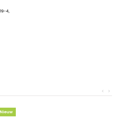
19-4,
<
>
Nieuw