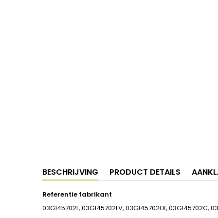
BESCHRIJVING
PRODUCT DETAILS
AANKL
Referentie fabrikant
03G145702L, 03G145702LV, 03G145702LX, 03G145702C, 0