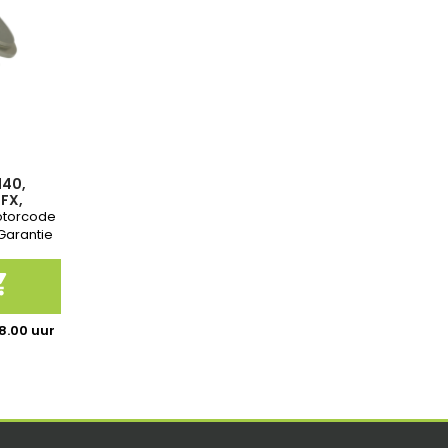
140,
FX,
758219-
Motorcode
 Garantie

8.00 uur