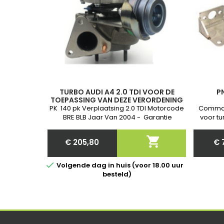
TURBO AUDI A4 2.0 TDI VOOR DE
P
TOEPASSING VAN DEZE VERORDENING
GELDT HET VOLGENDE:,
PK 140 pk Verplaatsing 2.0 TDI Motorcode
Comman
BRE BLB Jaar Van 2004 - Garantie
voor tu
Nieuw 
communi

€ 205,80
€ 
Price

Volgende dag in huis (voor 18.00 uur
besteld)