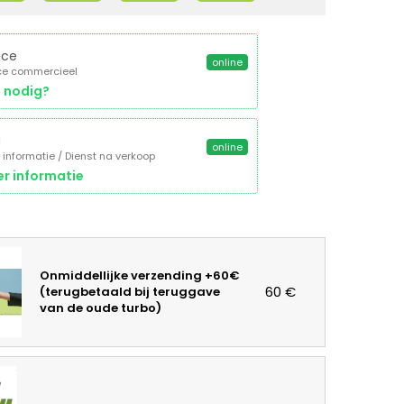
ice
online
ce commercieel
 nodig?
a
online
 informatie / Dienst na verkoop
r informatie
Onmiddellijke verzending +60€
60 €
(terugbetaald bij teruggave
van de oude turbo)