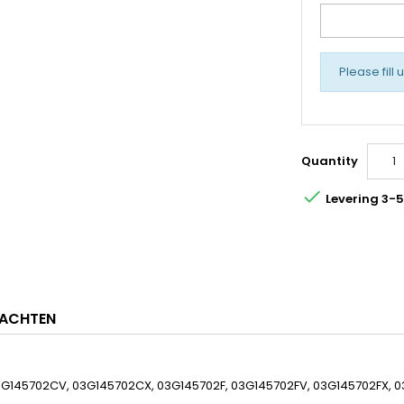
Please fill 
Quantity

Levering 3-
ACHTEN
3G145702CV, 03G145702CX, 03G145702F, 03G145702FV, 03G145702FX, 