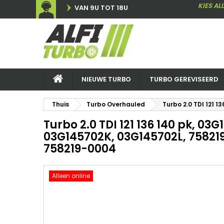
KIES AL
VAN 9U TOT 18U
NIEUWE TURBO
TURBO GEREVISEERD
Thuis
Turbo Overhauled
Turbo 2.0 TDI 121 
Turbo 2.0 TDI 121 136 140 pk, 03
03G145702K, 03G145702L, 75821
758219-0004
Alleen online