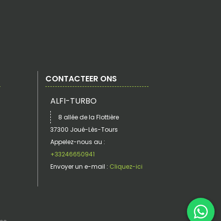
CONTACTEER ONS
ALFI-TURBO
8 allée de la Flottière
37300 Joué-Lès-Tours
Appelez-nous au :
+33246650941
Envoyer un e-mail :
Cliquez-ici