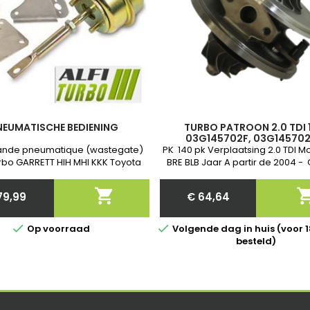
NEUMATISCHE BEDIENING
TURBO PATROON 2.0 TDI 
03G145702F, 03G145702
03G145702FV, 03G145702K, 
de pneumatique (wastegate)
PK 140 pk Verplaatsing 2.0 TDI 
0003, 758219-3
rbo GARRETT HIH MHI KKK Toyota
BRE BLB Jaar A partir de 2004 -
et Garantie . Après commande
quer nous la Referenties exact

79,99
€ 64,64
van jouw turbo!
Price
Price


Op voorraad
Volgende dag in huis (voor 1
besteld)