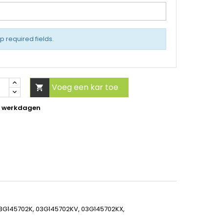
up required fields.
Voeg een kar toe

5 werkdagen
03G145702K, 03G145702KV, 03G145702KX,