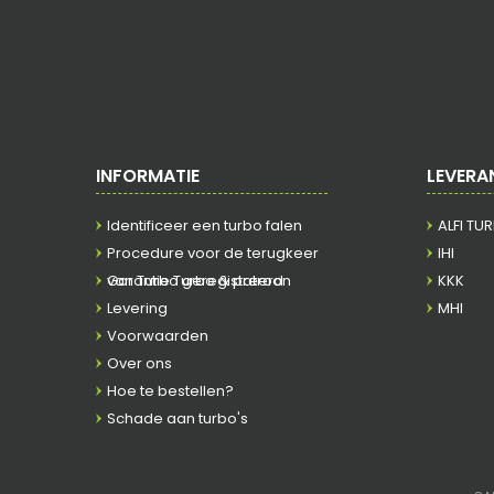
INFORMATIE
LEVERA
Identificeer een turbo falen
ALFI TU
Procedure voor de terugkeer
IHI
van Turbo geregistreerd
Garantie Turbo & patroon
KKK
Levering
MHI
Voorwaarden
Over ons
Hoe te bestellen?
Schade aan turbo's