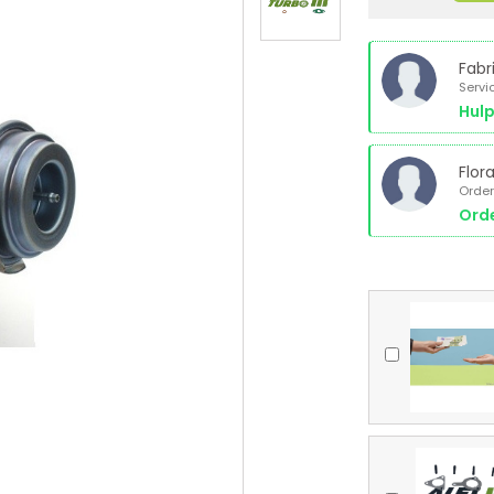
Fabr
Servi
Hulp
Flor
Order
Orde