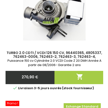
TURBO 2.0 CDTI / VCDI 126 150 CV, 96440365, 4805337,
762463-0006, 762463-2, 762463-3, 762463-4,
762463-6
Puissance 150 cv Cylindrée 2.0 VCDI Code Z 20 DMH Année A
partir de 08/2006- Garantie 2 ans

270,90 €
Prix

Livraison 3-5 jours ouvrés (stock fournisseur)
Promo !
Echange Standard