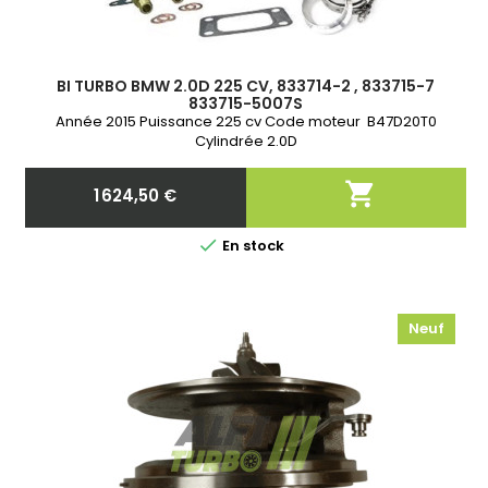
BI TURBO BMW 2.0D 225 CV, 833714-2 , 833715-7
833715-5007S
Année 2015 Puissance 225 cv Code moteur B47D20T0
Cylindrée 2.0D

1 624,50 €
Prix

En stock
Neuf