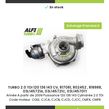

En stock
Echange Standard
TURBO 2.0 TDI 120 136 143 CV, 817081, 802452 , 818988,
03L145721A, 03L145721C, 03L145701T
Année A partir de 2009 Puissance 120 136 143 Cylindrée 2.0 TDi
Code moteur CGLE, CJCA, CJCB, CJCD, CJCC, CMFA, CMFB