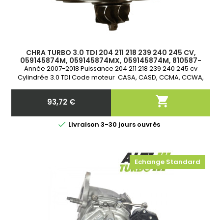
CHRA TURBO 3.0 TDI 204 211 218 239 240 245 CV,
059145874M, 059145874MX, 059145874M, 810587-
0001, 810587-1, 810587-5001S
Année 2007-2018 Puissance 204 211 218 239 240 245 cv
Cylindrée 3.0 TDI Code moteur CASA, CASD, CCMA, CCWA,
CJGA, CJGD, CJMA, CLZB, CNRB, CPNA, CPNB, CRCA, CRCD,
CRTF, CTCB, CTCC, CVWA, CZVB, CZVC, CZVD Garantie 2 ans

93,72 €
Prix

Livraison 3-30 jours ouvrés
Echange Standard