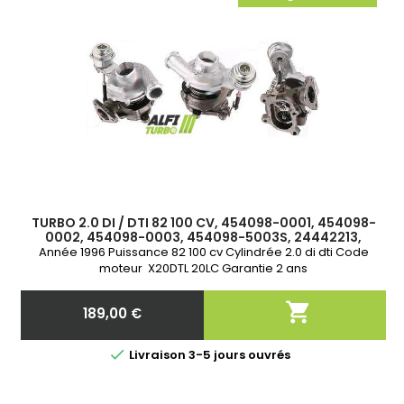
TURBO 2.0 DI / DTI 82 100 CV, 454098-0001, 454098-
0002, 454098-0003, 454098-5003S, 24442213,
90531518
Année 1996 Puissance 82 100 cv Cylindrée 2.0 di dti Code
moteur X20DTL 20LC Garantie 2 ans

189,00 €
Prix

Livraison 3-5 jours ouvrés