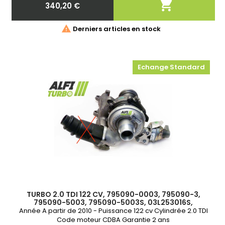

340,20 €
Prix

Derniers articles en stock
Echange Standard
TURBO 2.0 TDI 122 CV, 795090-0003, 795090-3,
795090-5003, 795090-5003S, 03L253016S,
03L253016SX, 03L253016SV, 03L253016SV300
Année A partir de 2010 - Puissance 122 cv Cylindrée 2.0 TDI
Code moteur CDBA Garantie 2 ans