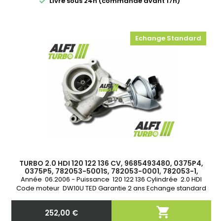

Livré sous 24h (commande avant 17h)
Echange Standard
TURBO 2.0 HDI 120 122 136 CV, 9685493480, 0375P4,
0375P5, 782053-5001S, 782053-0001, 782053-1,
Année 06.2006 - Puissance 120 122 136 Cylindrée 2.0 HDI
Code moteur DW10U TED Garantie 2 ans Echange standard

252,00 €
Prix