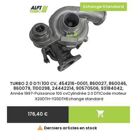
Echange Standard
TURBO 2.0 DTI 100 CV, 454216-0001, 860027, 860046,
860079, 1100298, 24442214, 90570506, 93184042,
T911231, 172-00980, 17200980
Année 1997-Puissance 100 cvCylindrée 2.0 DTICode moteur
X20DTH-Y20DTHEchange standard

176,40 €
Prix

Derniers articles en stock