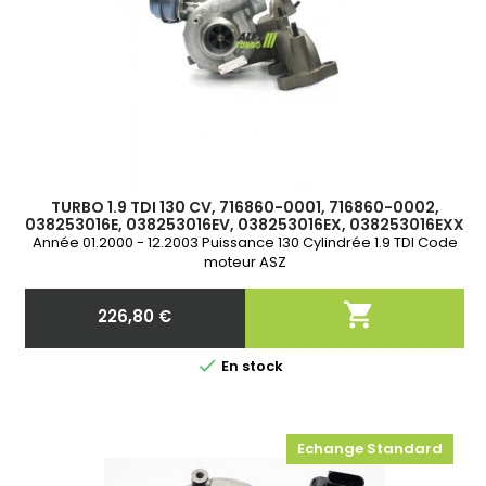
TURBO 1.9 TDI 130 CV, 716860-0001, 716860-0002,
038253016E, 038253016EV, 038253016EX, 038253016EXX
Année 01.2000 - 12.2003 Puissance 130 Cylindrée 1.9 TDI Code
moteur ASZ

226,80 €
Prix

En stock
Echange Standard