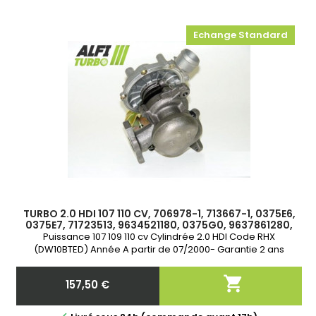
Echange Standard
TURBO 2.0 HDI 107 110 CV, 706978-1, 713667-1, 0375E6,
0375E7, 71723513, 9634521180, 0375G0, 9637861280,
9644384,
Puissance 107 109 110 cv Cylindrée 2.0 HDI Code RHX
(DW10BTED) Année A partir de 07/2000- Garantie 2 ans

157,50 €
Prix