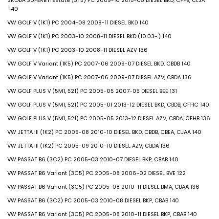
SKODA
SUPERB II Estate (3T5)
PC
2009-10
2015-05
DIESEL
BKD, CFFB, CLJA
140
VW
GOLF V (1K1)
PC
2004-08
2008-11
DIESEL
BKD
140
VW
GOLF V (1K1)
PC
2003-10
2008-11
DIESEL
BKD (10.03-.)
140
VW
GOLF V (1K1)
PC
2003-10
2008-11
DIESEL
AZV
136
VW
GOLF V Variant (1K5)
PC
2007-06
2009-07
DIESEL
BKD, CBDB
140
VW
GOLF V Variant (1K5)
PC
2007-06
2009-07
DIESEL
AZV, CBDA
136
VW
GOLF PLUS V (5M1, 521)
PC
2005-05
2007-05
DIESEL
BEE
131
VW
GOLF PLUS V (5M1, 521)
PC
2005-01
2013-12
DIESEL
BKD, CBDB, CFHC
140
VW
GOLF PLUS V (5M1, 521)
PC
2005-05
2013-12
DIESEL
AZV, CBDA, CFHB
136
VW
JETTA III (1K2)
PC
2005-08
2010-10
DIESEL
BKD, CBDB, CBEA, CJAA
140
VW
JETTA III (1K2)
PC
2005-09
2010-10
DIESEL
AZV, CBDA
136
VW
PASSAT B6 (3C2)
PC
2005-03
2010-07
DIESEL
BKP, CBAB
140
VW
PASSAT B6 Variant (3C5)
PC
2005-08
2006-02
DIESEL
BVE
122
VW
PASSAT B6 Variant (3C5)
PC
2005-08
2010-11
DIESEL
BMA, CBAA
136
VW
PASSAT B6 (3C2)
PC
2005-03
2010-08
DIESEL
BKP, CBAB
140
VW
PASSAT B6 Variant (3C5)
PC
2005-08
2010-11
DIESEL
BKP, CBAB
140