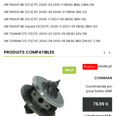
VW
PASSAT B6 (3C2)
PC
2005-03
2010-11
DIESEL
BMA, CBAA
136
VW
PASSAT B6 (3C2)
PC
2005-08
2006-07
DIESEL
BVE
122
VW
PASSAT B6 (3C2)
PC
2005-11
2007-05
DIESEL
BWV
120
VW
PASSAT B6 Variant (3C5)
PC
2005-11
2007-05
DIESEL
BWV
120
VW
TOURAN (1T1, 1T2)
PC
2003-02
2010-05
DIESEL
AZV
136
VW
TOURAN (1T1, 1T2)
PC
2003-08
2010-05
DIESEL
BKD (08.03-.)
140
PRODUITS COMPATIBLES
<
>
Promo !
Neuf
COMMANDE
Commande pneum
pour turbo GARRE
Neuf et Garantie 
communiquer nous 
79,99 €
votr
Prix

Livré sous 24h 