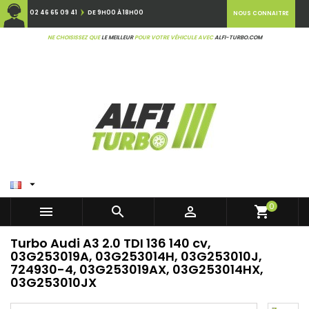
02 46 65 09 41
DE 9H00 À 18H00
NOUS CONNAITRE
NE CHOISISSEZ QUE
LE MEILLEUR
POUR VOTRE VÉHICULE AVEC
ALFI-TURBO.COM

0



shopping_cart
Turbo Audi A3 2.0 TDI 136 140 cv,
03G253019A, 03G253014H, 03G253010J,
724930-4, 03G253019AX, 03G253014HX,
03G253010JX