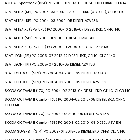
AUDI
A3 Sportback (8PA)
PC
2005-11
2013-03
DIESEL
BKD, CBAB, CFFB
140
SEAT
ALTEA (5P1)
PC
2004-03
2015-07
DIESEL
BKD (06.04-.), CFHC
140
SEAT
ALTEA (5P1)
PC
2004-03
2009-05
DIESEL
AZV
136
SEAT
ALTEA XL (5P5, 5P8)
PC
2006-10
2015-07
DIESEL
BKD, CFHC
140
SEAT
ALTEA (5P1)
PC
2005-11
2010-11
DIESEL
BMM
140
SEAT
ALTEA XL (5P5, 5P8)
PC
2006-11
2009-03
DIESEL
AZV
136
SEAT
LEON (1P1)
PC
2005-07
2012-12
DIESEL
BKD, CFHC, CLCB
140
SEAT
LEON (1P1)
PC
2005-07
2010-05
DIESEL
AZV
136
SEAT
TOLEDO III (5P2)
PC
2004-04
2009-05
DIESEL
BKD
140
SEAT
TOLEDO III (5P2)
PC
2004-09
2009-05
DIESEL
AZV
136
SKODA
OCTAVIA II (1Z3)
PC
2004-02
2013-04
DIESEL
BKD, CFHC, CLCB
140
SKODA
OCTAVIA II Combi (1Z5)
PC
2004-02
2013-05
DIESEL
BKD, CFHC,
CLCB
140
SKODA
OCTAVIA II (1Z3)
PC
2004-02
2010-05
DIESEL
AZV
136
SKODA
OCTAVIA II Combi (1Z5)
PC
2004-02
2010-05
DIESEL
AZV
136
SKODA
SUPERB II (3T4)
PC
2009-01
2015-05
DIESEL
BKD, CFFB, CLJA
140