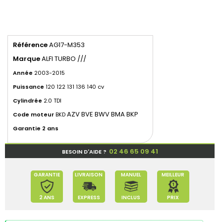
Référence
AG17-M353
Marque
ALFI TURBO ///
Année
2003-2015
Puissance
120 122 131 136 140 cv
Cylindrée
2.0 TDI
AZV BVE BWV BMA BKP
Code moteur
BKD
Garantie 2 ans
02 46 65 09 41
BESOIN D'AIDE ?
GARANTIE
LIVRAISON
MANUEL
MEILLEUR
2 ANS
EXPRESS
INCLUS
PRIX