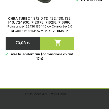
CHRA TURBO 1.9/2.0 TDI 122, 130, 136,
140, 724930, 712078, 716216, 716860,
720855, 756062, 038253016E,
Puissance 122 130 136 140 cv Cylindrée 2.0
038253016F, 1000-010-253
TDI Code moteur AZV BKD BVE BMA BKP
Année A partir de 2003 Garantie 2 ans

73,08 €
Prix

Livré le lendemain (commande avant
17h)