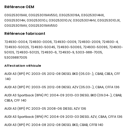
Référence OEM
03G253019AX, 03G253019AV550, 03G253019A, 03G253014HX,
03G253014H, 03G253010J, 03G253010JV, 03G253014HV, 03G253010JX,
03G253019AV, 03G253019AV550
Référence fabricant
724930-0004, 724930-0006, 724930-0009, 724930-2009, 724930-4,
724930-5002S, 724930-5004S, 724930-5006S, 724930-5009S, 724930-
5010S, 724930-5012S, 724930-6, 724930-9, 5303-988-7005,
53039887005
Affectation véhicule
AUDI
A3 (8P1)
PC
2003-05
2012-08
DIESEL
BKD (05.03-.), CBAB, CBEA, CFF
140
AUDI
A3 (8P1)
PC
2003-05
2012-08
DIESEL
AZV (05.03-.), CBAA, CFFA
136
AUDI
A3 Sportback (8PA)
PC
2004-09
2013-03
DIESEL
BKD (09.04-.), CBAB,
CBEA, CFF
140
AUDI
A3 (8P1)
PC
2003-05
2008-06
DIESEL
AZV
136
AUDI
A3 Sportback (8PA)
PC
2004-09
2013-03
DIESEL
AZV, CBAA, CFFA
136
AUDI
A3 (8P1)
PC
2004-08
2012-08
DIESEL
BKD, CBAB, CFFB
140