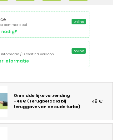
ice
online
ce commercieel
 nodig?
a
online
 informatie / Dienst na verkoop
r informatie
Onmiddellijke verzending
48 €
+48€ (Terugbetaald bij
teruggave van de oude turbo)