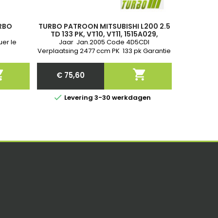
URBO
TURBO PATROON MITSUBISHI L200 2.5
TD 133 PK, VT10, VT11, 1515A029,
1515A030, VA420088, VA420101,
uer le
Jaar Jan.2005 Code 4D5CDI
VB420088, VB420101
Verplaatsing 2477 ccm PK 133 pk Garantie


€ 75,60
Price

Levering 3-30 werkdagen