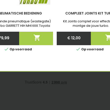
NEUMATISCHE BEDIENING
COMPLEET JOINTS KIT T
de pneumatique (wastegate)
Kit Joints complet voor effect
rbo GARRETT HIH MHI KKK Toyota
montge de jouw turbo.
et Garantie . Après commande
quer nous la Referenties exact

79,99
€ 12,00
van jouw turbo!
Price
Price


Op voorraad
Op voorraad