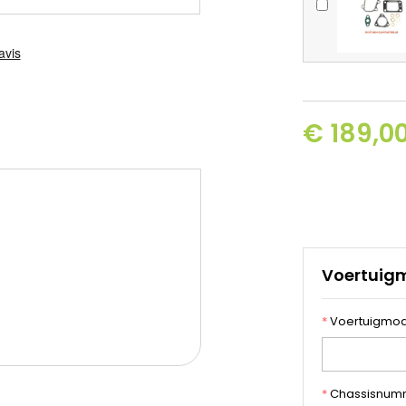
€ 189,00
Voertuig
*
Voertuigmod
*
Chassisnum