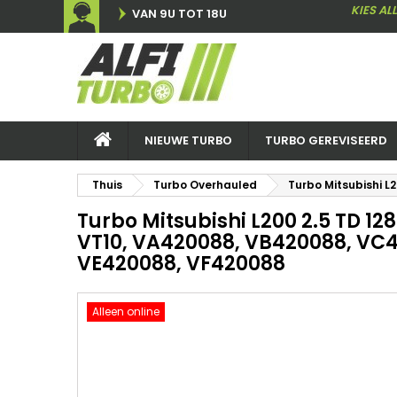
KIES AL
VAN 9U TOT 18U
NIEUWE TURBO
TURBO GEREVISEERD
Thuis
Turbo Overhauled
Turbo Mitsubishi L
Turbo Mitsubishi L200 2.5 TD 128 
VT10, VA420088, VB420088, VC
VE420088, VF420088
Alleen online