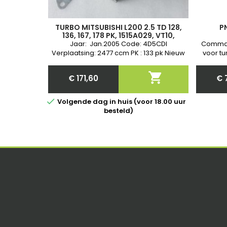
TURBO MITSUBISHI L200 2.5 TD 128,
P
136, 167, 178 PK, 1515A029, VT10,
VA420088, VB420088, VC420088,
Jaar: Jan.2005 Code: 4D5CDI
Comman
VD420088, VE420088, VF420088
Verplaatsing: 2477 ccm PK : 133 pk Nieuw
voor tu
&amp; Garantie
Nieuw 
communi

€ 171,60
€ 
Price

Volgende dag in huis (voor 18.00 uur
besteld)