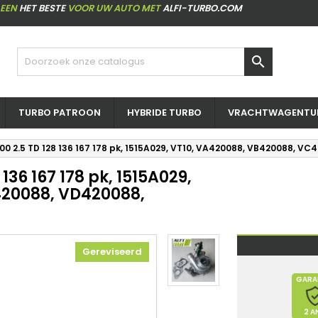
LEEN
HET BESTE
VOOR UW AUTO MET
ALFI-TURBO.COM

TURBO PATROON
HYBRIDE TURBO
VRACHTWAGENTU
200 2.5 TD 128 136 167 178 pk, 1515A029, VT10, VA420088, VB420088, 
136 167 178 pk, 1515A029,
420088, VD420088,
Gereviseerd
GARA
2 A