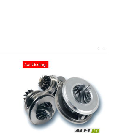
<
>
Aanbieding!