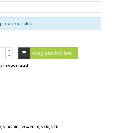
up required fields.
Voeg een kar toe

s in voorraad
VF420101, VG420101, VT10, VT11