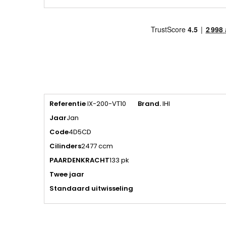
Referentie
IX-200-VT10
Brand.
IHI
Jaar
Jan
Code
4D5CD
Cilinders
2477 ccm
PAARDENKRACHT
133 pk
Twee jaar
Standaard uitwisseling