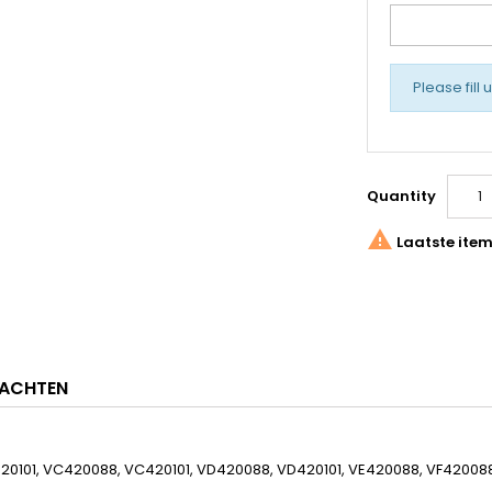
Please fill 
Quantity

Laatste item
ACHTEN
20101, VC420088, VC420101, VD420088, VD420101, VE420088, VF420088, 