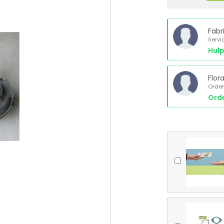
Fabr
Servi
Hulp
Flor
Order
Orde