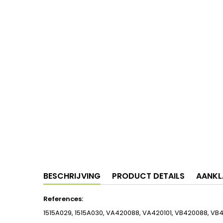
BESCHRIJVING
PRODUCT DETAILS
AANKL
References:
1515A029, 1515A030, VA420088, VA420101, VB420088, VB4