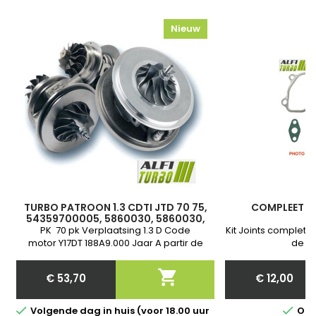
Nieuw
TURBO PATROON 1.3 CDTI JTD 70 75,
COMPLEET JO
54359700005, 5860030, 5860030,
71724166, 71784113
PK 70 pk Verplaatsing 1.3 D Code
Kit Joints complet 
motor Y17DT 188A9.000 Jaar A partir de
de jo
2003 - Garantie

€ 53,70
€ 12,00
Price
Price


Volgende dag in huis (voor 18.00 uur
Op 