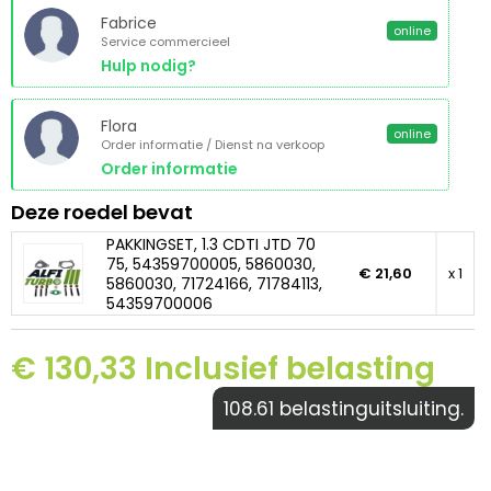
Fabrice
online
Service commercieel
Hulp nodig?
Flora
online
Order informatie / Dienst na verkoop
Order informatie
Deze roedel bevat
PAKKINGSET, 1.3 CDTI JTD 70
75, 54359700005, 5860030,
€ 21,60
x 1
5860030, 71724166, 71784113,
54359700006
€ 130,33 Inclusief belasting
108.61 belastinguitsluiting.