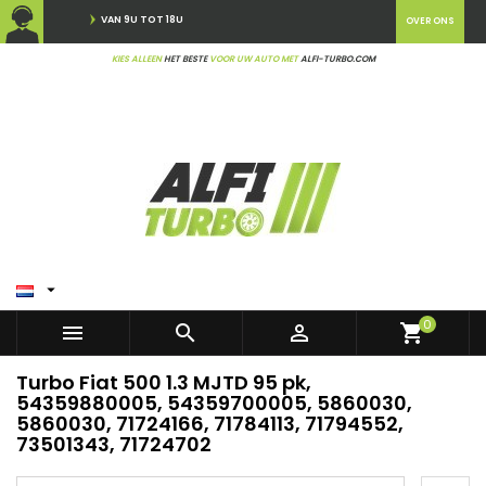
VAN 9U TOT 18U
OVER ONS
KIES ALLEEN
HET BESTE
VOOR UW AUTO MET
ALFI-TURBO.COM

0



shopping_cart
Turbo Fiat 500 1.3 MJTD 95 pk,
54359880005, 54359700005, 5860030,
5860030, 71724166, 71784113, 71794552,
73501343, 71724702