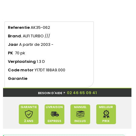
Referentie
AK35-062
Brand.
ALFI TURBO ///
Jaar
A partir de 2003 -
PK
70 pk
Verplaatsing
1.3 D
Code
motor
Y17DT 188A9.000
Garantie
02 46 65 09 41
BESOIN D'AIDE ?
GARANTIE
LIVRAISON
MANUEL
MEILLEUR
2 ANS
EXPRESS
INCLUS
PRIX