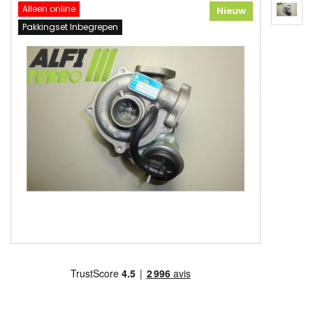
Alleen online
Nieuw
Pakkingset Inbegrepen