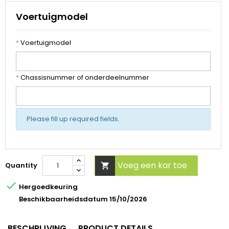
Voertuigmodel
*
Voertuigmodel
*
Chassisnummer of onderdeelnummer
Please fill up required fields.
Voeg een kar toe
Quantity


Hergoedkeuring
Beschikbaarheidsdatum 15/10/2026
BESCHRIJVING
PRODUCT DETAILS