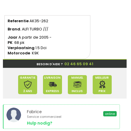
Referentie
AK35-262
Brand.
ALFI TURBO ///
Jaar
A partir de 2005 -
PK
68 pk
Verplaatsing
1.5 Dci
Motorcode
K9K
02 46 65 09 41
BESOIN D'AIDE ?
GARANTIE
LIVRAISON
MANUEL
MEILLEUR
2 ANS
EXPRESS
INCLUS
PRIX
Fabrice
online
Service commercieel
Hulp nodig?