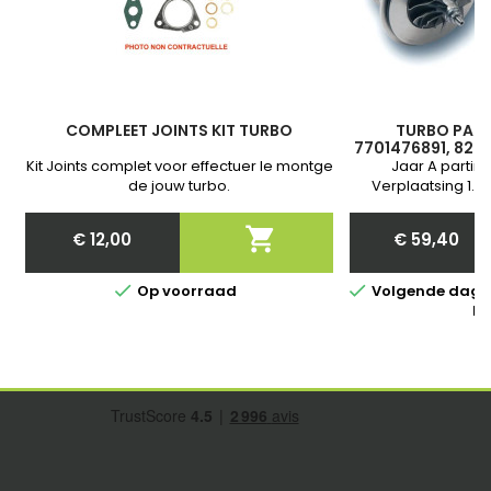
COMPLEET JOINTS KIT TURBO
TURBO PATRO
7701476891, 820
54359700011
Kit Joints complet voor effectuer le montge
Jaar A partir 
54359700012
de jouw turbo.
Verplaatsing 1.
5435
Ga

€ 12,00
€ 59,40
Price
Price


Op voorraad
Volgende dag in
be