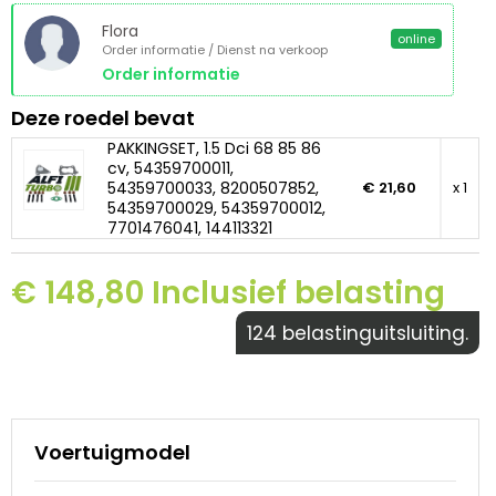
Flora
online
Order informatie / Dienst na verkoop
Order informatie
Deze roedel bevat
PAKKINGSET, 1.5 Dci 68 85 86
cv, 54359700011,
54359700033, 8200507852,
€ 21,60
x 1
54359700029, 54359700012,
7701476041, 144113321
€ 148,80 Inclusief belasting
124 belastinguitsluiting.
Voertuigmodel