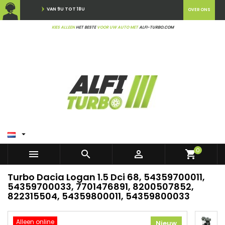
VAN 9U TOT 18U
OVER ONS
KIES ALLEEN
HET BESTE
VOOR UW AUTO MET
ALFI-TURBO.COM

0



shopping_cart
Turbo Dacia Logan 1.5 Dci 68, 54359700011,
54359700033, 7701476891, 8200507852,
822315504, 54359800011, 54359800033
Alleen online
Nieuw