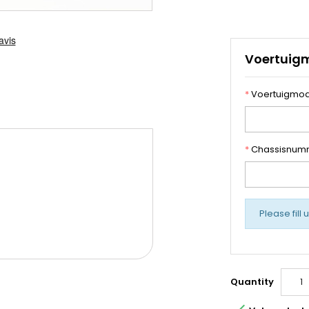
Voertuig
*
Voertuigmod
*
Chassisnum
Please fill 
Quantity