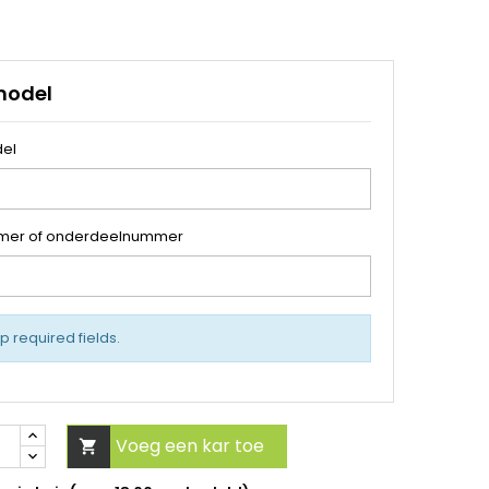
model
el
mer of onderdeelnummer
up required fields.
Voeg een kar toe
