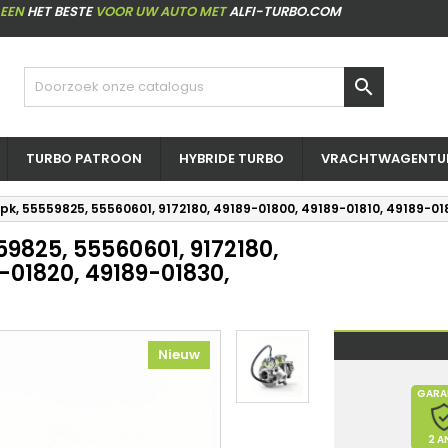
LEEN
HET BESTE
VOOR UW AUTO MET
ALFI-TURBO.COM

TURBO PATROON
HYBRIDE TURBO
VRACHTWAGENTU
 pk, 55559825, 55560601, 9172180, 49189-01800, 49189-01810, 49189-0
59825, 55560601, 9172180,
-01820, 49189-01830,
Nieuw
GARA
2 A