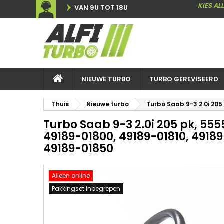
KIES AL
VAN 9U TOT 18U
NIEUWE TURBO
TURBO GEREVISEERD
Thuis
Nieuwe turbo
Turbo Saab 9-3 2.0i 205
Turbo Saab 9-3 2.0i 205 pk, 555
49189-01800, 49189-01810, 49189
49189-01850
Alleen online
Pakkingset Inbegrepen