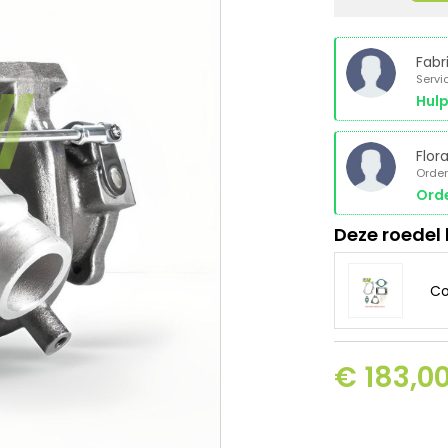
Fabr
Servi
Hulp
Flor
Order
Orde
Deze roedel
Co
€ 183,00