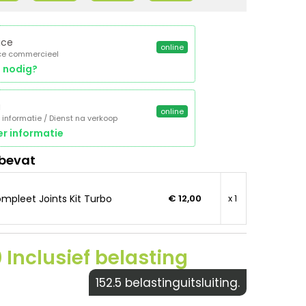
ice
online
ce commercieel
 nodig?
a
online
 informatie / Dienst na verkoop
r informatie
 bevat
mpleet Joints Kit Turbo
€ 12,00
x 1
 Inclusief belasting
152.5 belastinguitsluiting.