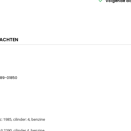

Volgende dag
ACHTEN
189-01850
: 1985, cilinder: 4, benzine
 2290, cilinder 4, benzine