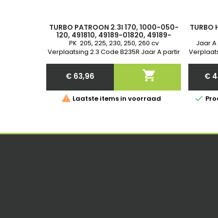
TURBO PATROON 2.3I 170, 1000-050-
TURBO H
120, 491810, 49189-01820, 49189-
01830, 49189-018-018-018-01850-
PK 205, 225, 230, 250, 260 cv
Jaar A
01850, 55-01850, 555555, 55
Verplaatsing 2.3 Code B235R Jaar A partir
Verplaat
de 1999 - 2003 Garantie

€ 63,96
€ 4
Price


Laatste items in voorraad
Pro