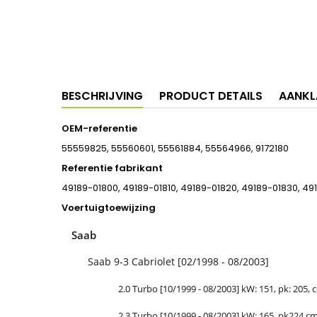
BESCHRIJVING
PRODUCT DETAILS
AANKL
OEM-referentie
55559825, 55560601, 55561884, 55564966, 9172180
Referentie fabrikant
49189-01800, 49189-01810, 49189-01820, 49189-01830, 49
Voertuigtoewijzing
Saab
Saab 9-3 Cabriolet [02/1998 - 08/2003]
2.0 Turbo [10/1999 - 08/2003] kW: 151, pk: 205, cc
2.3 Turbo [10/1999 - 08/2003] kW: 165, pk224 cm3