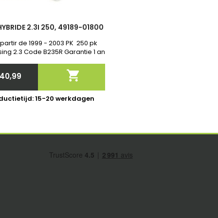
YBRIDE 2.3I 250, 49189-01800
 partir de 1999 - 2003 PK 250 pk
sing 2.3 Code B235R Garantie 1 an

40,99
Price
ductietijd: 15-20 werkdagen