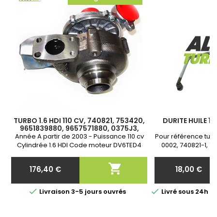
TURBO 1.6 HDI 110 CV, 740821, 753420,
DURITE HUILE 1.6
9651839880, 9657571880, 0375J3,
0
0375J6, 0375J8, 0375J7, 3M5Q6K682,
Année A partir de 2003 - Puissance 110 cv
Pour référence turb
9650764480, 9657571880
Cylindrée 1.6 HDI Code moteur DV6TED4
0002, 740821-1, 7
9HY(DV6TED4) 9HZ(DV6TED4) G8DA G8DB
750030-2, 75342
DV6TED Garantie 2 ans DURITE
753420-0005, 7

176,40 €
18,00 €
ALIMENTATION HUILE ET CREPINE DISPONIBLE
753420-4, 7534
Prix
Prix
DANS ACCESSOIRES


Livraison 3-5 jours ouvrés
Livré sous 24h 