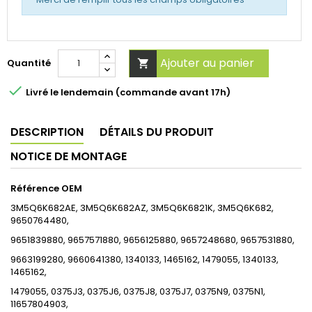
Ajouter au panier
Quantité


Livré le lendemain (commande avant 17h)
DESCRIPTION
DÉTAILS DU PRODUIT
NOTICE DE MONTAGE
Référence OEM
3M5Q6K682AE, 3M5Q6K682AZ, 3M5Q6K6821K, 3M5Q6K682,
9650764480,
9651839880, 9657571880, 9656125880, 9657248680, 9657531880,
9663199280, 9660641380, 1340133, 1465162, 1479055, 1340133,
1465162,
1479055, 0375J3, 0375J6, 0375J8, 0375J7, 0375N9, 0375N1,
11657804903,