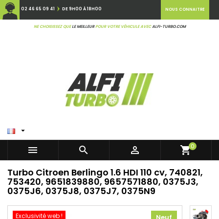
02 46 65 09 41
DE 9H00 À 18H00
NOUS CONNAITRE
NE CHOISISSEZ QUE
LE MEILLEUR
POUR VOTRE VÉHICULE AVEC
ALFI-TURBO.COM

0



shopping_cart
Turbo Citroen Berlingo 1.6 HDI 110 cv, 740821,
753420, 9651839880, 9657571880, 0375J3,
0375J6, 0375J8, 0375J7, 0375N9
Exclusivité web !
Neuf