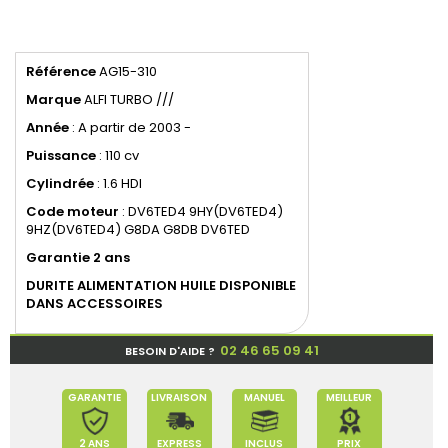
Référence
AG15-310
Marque
ALFI TURBO ///
Année
: A partir de 2003 -
Puissance
: 110 cv
Cylindrée
: 1.6 HDI
Code
moteur
: DV6TED4 9HY(DV6TED4)
9HZ(DV6TED4) G8DA G8DB DV6TED
Garantie 2 ans
DURITE ALIMENTATION HUILE DISPONIBLE
DANS ACCESSOIRES
02 46 65 09 41
BESOIN D'AIDE ?
GARANTIE
LIVRAISON
MANUEL
MEILLEUR
2 ANS
EXPRESS
INCLUS
PRIX