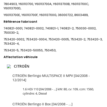
7804903, Y60113700, Y60113700A, Y60113700B, Y60113700C,
Y60113700D,
Y60113700E, Y60113700F, Y60113700G, 36000722, 8603489,
Référence fabricant
740821-0001, 740821-0002, 740821-1, 740821-2, 750030-0002,
750030-2,
753420-0002, 753420-0004, 753420-0005, 753420-2, 753420-3,
753420-4,
753420-5, 753420-5005S, 750453,
Affectation véhicule
CITROËN
CITROËN Berlingo MULTISPACE II MPV [04/2008 -
12/2014]
1.6 HDi 110 [04/2008 - ...] kW: 80, cv: 109, ccm: 1560,
cylindre: 4, Diesel
CITROËN Berlingo II Box [04/2008 - ...]