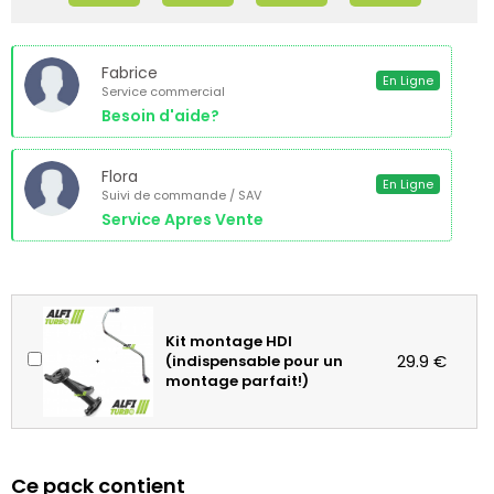
Fabrice
En Ligne
Service commercial
Besoin d'aide?
Flora
En Ligne
Suivi de commande / SAV
Service Apres Vente
Kit montage HDI
29.9 €
(indispensable pour un
montage parfait!)
Ce pack contient