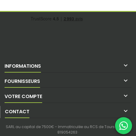

INFORMATIONS

FOURNISSEURS

VOTRE COMPTE

CONTACT
SARL au capital de 7500€ - Immatriculée au RCS de Tours - SIREN :
819054263 ·