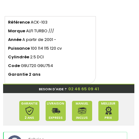
Référence
ACK-103
Marque
ALFI TURBO ///
Année
A partir de 2001 -
Puissance
100 114 115 120 cv
Cylindrée
2.5 DCI
Code
G9U720 G9U754
Garantie 2 ans
02 46 65 09 41
BESOIN D'AIDE ?
GARANTIE
LIVRAISON
MANUEL
MEILLEUR
2 ANS
EXPRESS
INCLUS
PRIX