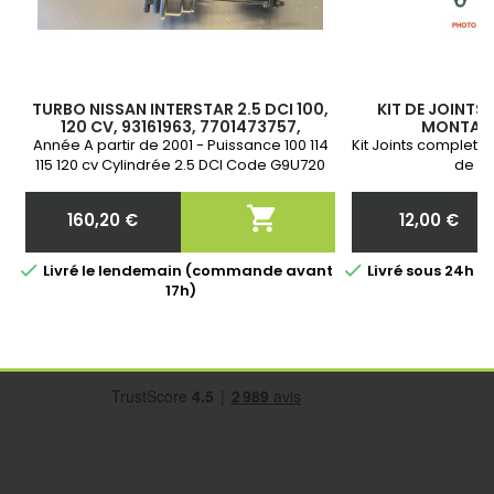
TURBO NISSAN INTERSTAR 2.5 DCI 100,
KIT DE JOINTS
120 CV, 93161963, 7701473757,
MONTAGE
8200715889, 1441100QAD,
Année A partir de 2001 - Puissance 100 114
Kit Joints complet 
53039700055, 53039880055
115 120 cv Cylindrée 2.5 DCI Code G9U720
de vo
G9U754 Neuf &amp; Garantie 2 ans

160,20 €
12,00 €
Prix
Prix


Livré le lendemain (commande avant
Livré sous 24h 
17h)