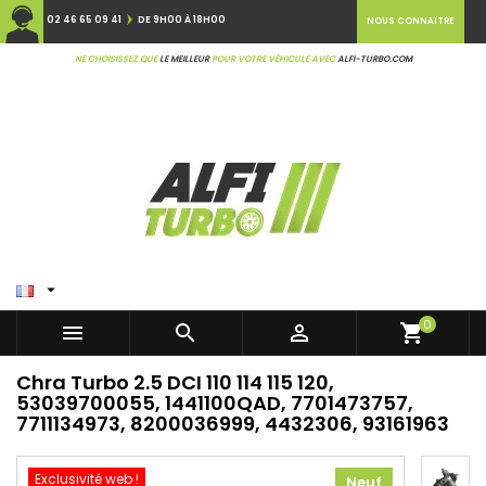
02 46 65 09 41
DE 9H00 À 18H00
NOUS CONNAITRE
NE CHOISISSEZ QUE
LE MEILLEUR
POUR VOTRE VÉHICULE AVEC
ALFI-TURBO.COM

0



shopping_cart
Chra Turbo 2.5 DCI 110 114 115 120,
53039700055, 1441100QAD, 7701473757,
7711134973, 8200036999, 4432306, 93161963
Exclusivité web !
Neuf