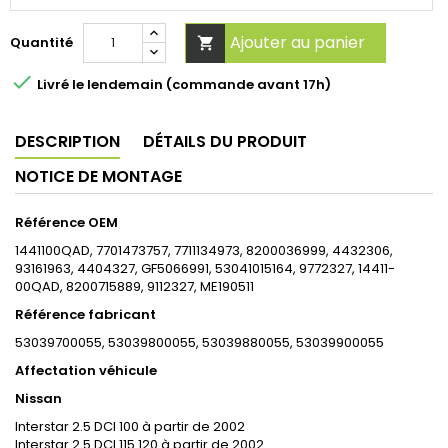
Ajouter au panier
Quantité


Livré le lendemain (commande avant 17h)
DESCRIPTION
DÉTAILS DU PRODUIT
NOTICE DE MONTAGE
Référence OEM
1441100QAD, 7701473757, 7711134973, 8200036999,
4432306,
93161963, 4404327, GF5066991, 53041015164, 9772327, 14411-
00QAD, 8200715889, 9112327, ME190511
Référence fabricant
53039700055, 53039800055, 53039880055, 53039900055
Affectation véhicule
Nissan
Interstar 2.5 DCI 100 à partir de 2002
Interstar 2.5 DCI 115 120 à partir de 2002