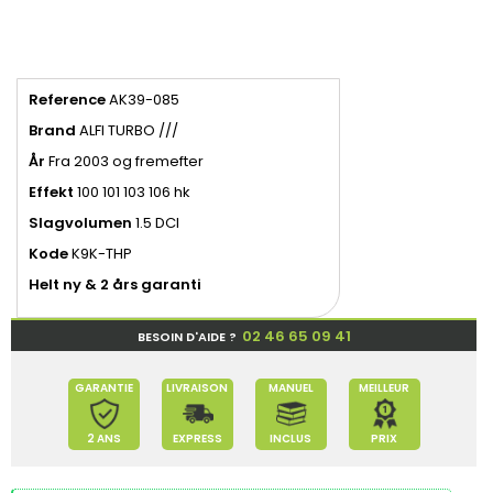
Reference
AK39-085
Brand
ALFI TURBO ///
År
Fra 2003 og fremefter
Effekt
100 101 103 106 hk
Slagvolumen
1.5 DCI
Kode
K9K-THP
Helt ny & 2 års garanti
02 46 65 09 41
BESOIN D'AIDE ?
GARANTIE
LIVRAISON
MANUEL
MEILLEUR
2 ANS
EXPRESS
INCLUS
PRIX