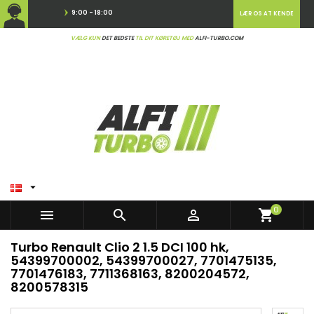
9:00 - 18:00
LÆR OS AT KENDE
VÆLG KUN
DET BEDSTE
TIL DIT KØRETØJ MED
ALFI-TURBO.COM

0



shopping_cart
Turbo Renault Clio 2 1.5 DCI 100 hk,
54399700002, 54399700027, 7701475135,
7701476183, 7711368163, 8200204572,
8200578315