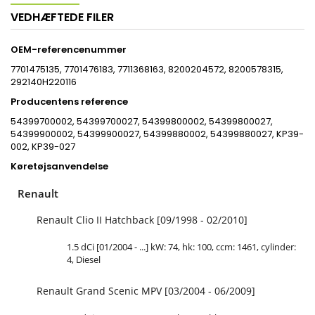
VEDHÆFTEDE FILER
OEM-referencenummer
7701475135, 7701476183, 7711368163, 8200204572, 8200578315,
292140H220116
Producentens reference
54399700002, 54399700027, 54399800002, 54399800027,
54399900002, 54399900027, 54399880002, 54399880027,
KP39-
002, KP39-027
Køretøjsanvendelse
Renault
Renault Clio II Hatchback [09/1998 - 02/2010]
1.5 dCi [01/2004 - ...] kW: 74, hk: 100, ccm: 1461, cylinder:
4, Diesel
Renault Grand Scenic MPV [03/2004 - 06/2009]