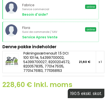
Fabrice
online
Service commercial
Besoin d'aide?
Flora
online
Suivi de commande / SAV
Service Apres Vente
Denne pakke indeholder
Pakningssætrenault 1.5 DCI
100 101 hk, 54399700002,
54399700027, 8200204572,
21,60 €
x 1
8200578315, 7701475135,
7701476183, 7711368163
228,60 € Inkl. moms
190.5 ekskl. skat.