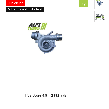
Kun online
Ny
Pakningssæt inkluderet