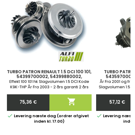
TURBO PATRON RENAULT 1.5 DCI 100 101,
TURBO PATRON 
54399700002, 54399880002,
54359700002
7701476183, 8200204572,
820018953
Effekt 100 101 hk Slagvolumen 1.5 DCI Kode
År Fra 2001 og frem
8200360800
K9K-THP År Fra 2003 - 2 års garanti 2 års
Slagvolumen 1.5 D
garanti
K9K722 2

75,36 €
57,12 €
Pris
Pris


Levering næste dag (ordrer afgivet
Levering næste
inden kl. 17.00)
inden 