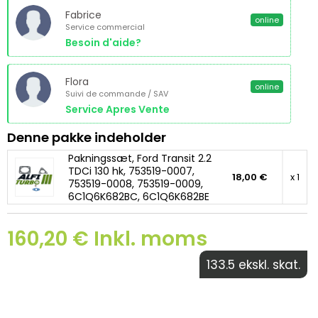
Fabrice
online
Service commercial
Besoin d'aide?
Flora
online
Suivi de commande / SAV
Service Apres Vente
Denne pakke indeholder
Pakningssæt, Ford Transit 2.2
TDCi 130 hk, 753519-0007,
18,00 €
x 1
753519-0008, 753519-0009,
6C1Q6K682BC, 6C1Q6K682BE
160,20 € Inkl. moms
133.5 ekskl. skat.