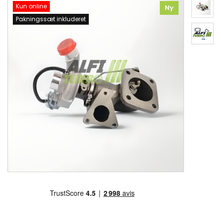
Kun online
Ny
Pakningssæt inkluderet