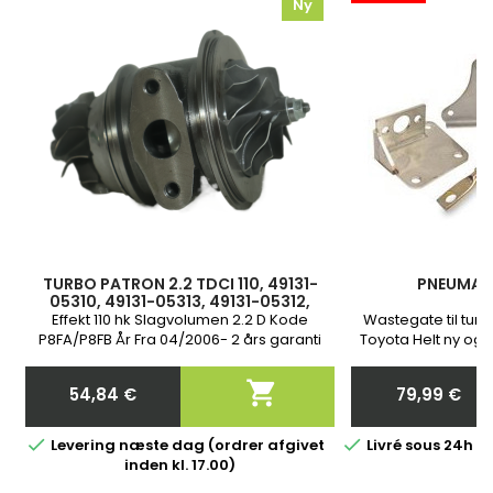
Ny
TURBO PATRON 2.2 TDCI 110, 49131-
PNEUMAT
05310, 49131-05313, 49131-05312,
6C1Q6K682CD, 6C1Q6K682CC,
Effekt 110 hk Slagvolumen 2.2 D Kode
Wastegate til tur
6C1Q6K682CE
P8FA/P8FB År Fra 04/2006- 2 års garanti
Toyota Helt ny og m
bestilling bede
nøjagtige reser

54,84 €
79,99 €
t
Pris
Pris


Levering næste dag (ordrer afgivet
Livré sous 24h 
inden kl. 17.00)