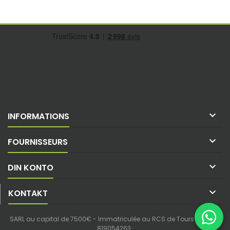

INFORMATIONS

FOURNISSEURS

DIN KONTO

KONTAKT
SARL au capital de 7500€ - Immatriculée au RCS de Tours - SIREN :
819054263 ·