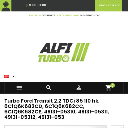
9:00 - 18:00
LÆR OS AT KENDE
VÆLG KUN
DET BEDSTE
TIL DIT KØRETØJ MED
ALFI-TURBO.COM

0



shopping_cart
Turbo Ford Transit 2.2 TDCi 85 110 hk,
6C1Q6K682CD, 6C1Q6K682CC,
6C1Q6K682CE, 49131-05310, 49131-05311,
49131-05312, 49131-053