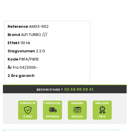
Reference
AM03-552
Brand
ALFI TURBO ///
Effekt
110 hk
Slagvolumen
2.2 D
Kode
P8FA/P8FB
År
Fra 04/2006-
2 års garanti
02 46 65 09 41
BESOIN D'AIDE ?
GARANTIE
LIVRAISON
MANUEL
MEILLEUR
2 ANS
EXPRESS
INCLUS
PRIX